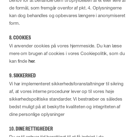
behov for at behandle dem til opfyldelsen af et eller flere af
de formål, som fremgår ovenfor af pkt. 4. Oplysningerne
kan dog behandles og opbevares længere i anonymiseret
form.
8. COOKIES
Vi anvender cookies på vores hjemmeside. Du kan læse
mere om brugen af cookies i vores Cookiepolitik, som du
kan finde
her
.
9. SIKKERHED
Vi har implementeret sikkerhedsforanstaltninger til sikring
af, at vores interne procedurer lever op til vores høje
sikkerhedspolitiske standarder. Vi bestræber os således
bedst muligt på at beskytte kvaliteten og integriteten af
dine personlige oplysninger
10. DINE RETTIGHEDER
Du er til enhver tid berettiget til at få indsigt i de