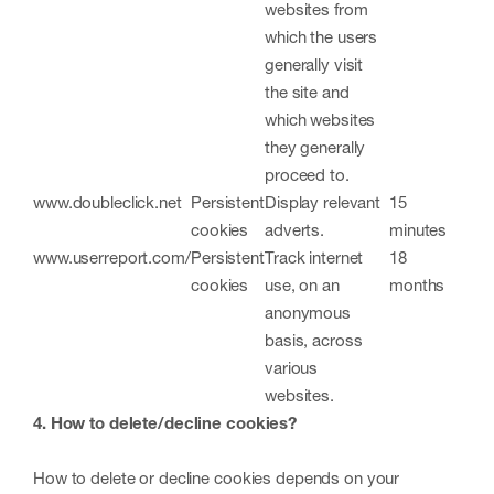
websites from
which the users
generally visit
the site and
which websites
they generally
proceed to.
www.doubleclick.net
Persistent
Display relevant
15
cookies
adverts.
minutes
www.userreport.com/
Persistent
Track internet
18
cookies
use, on an
months
anonymous
basis, across
various
websites.
4. How to delete/decline cookies?
How to delete or decline cookies depends on your