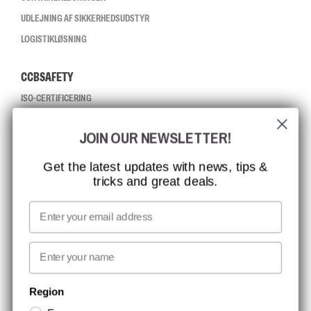
UDLEJNING AF SIKKERHEDSUDSTYR
LOGISTIKLØSNING
CCBSAFETY
ISO-CERTIFICERING
GLOBAL RÆKKEVIDDE
JOIN OUR NEWSLETTER!
MISSION, VISION OG VÆRDIER
KONTAKT
Get the latest updates with news, tips &
tricks and great deals.
JOB HOS CCBSAFETY
MEDIA
Email
VI TAGER ANSVAR
First name
NYHEDSBREV TILMELDING
Region