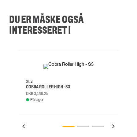
DU ER MÅSKE OGSÅ
INTERESSERET I
35
36
37
38
M/2XL
SIEVI
SKYLO
COBRA ROLLER HIGH - S3
FALD
DKK 3,146.25
DKK 3
På lager
Fje