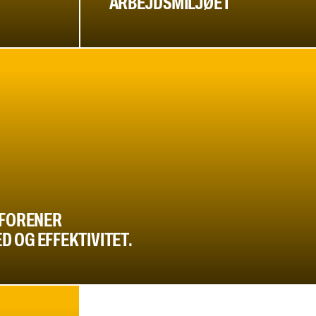
E
ARBEJDSMILJØET
 FORENER
 OG EFFEKTIVITET.