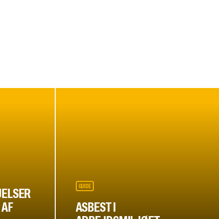
UDSTYR
TASKER
Løftetasker
er
Diverse tasker
okke
uering
GUIDE
JELSER
 AF
ASBEST I