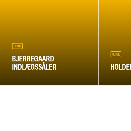
GUIDE
GUIDE
BJERREGAARD
INDLÆGSSÅLER
HOLDER