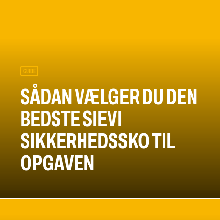
Skærehæmmende handsker
Engangshandsker
Vibrationsdæmpende handsker
Impact handsker
Diverse handsker
Elektrisk isolerende handsker
GUIDE
Arc Flash Handsker
Tilbehør til handsker
SÅDAN VÆLGER DU DEN
BEDSTE SIEVI
SIKKERHEDSSKO TIL
OPGAVEN