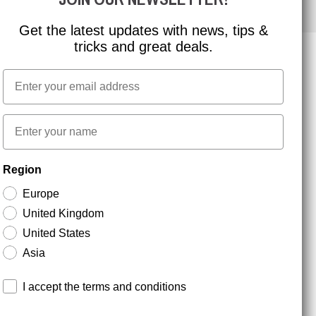
Get the latest updates with news, tips &
tricks and great deals.
Email
NYHEDSBREV TILMELDING
First name
Hold dig opdateret med gode tilbud og
Region
produktnyheder. Din e-mail opbevares sikkert og du
kan til enhver tid
Europe
United Kingdom
United States
Asia
Terms and conditions
I accept the terms and conditions