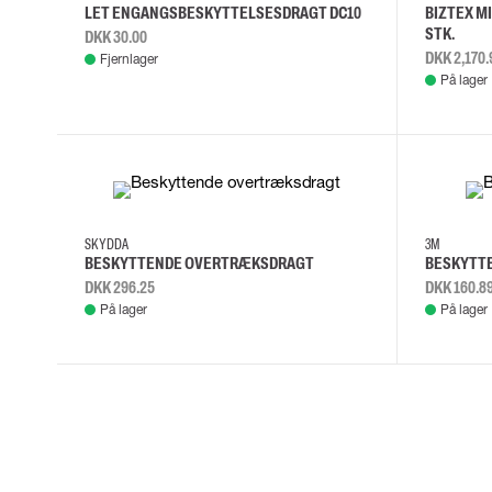
LET ENGANGSBESKYTTELSESDRAGT DC10
BIZTEX M
STK.
DKK 30.00
DKK 2,170.
Fjernlager
På lager
M
XL
3XL
4XL
SKYDDA
3M
BESKYTTENDE OVERTRÆKSDRAGT
BESKYTTE
DKK 296.25
DKK 160.8
På lager
På lager