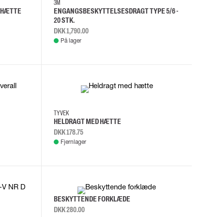
3M
 HÆTTE
ENGANGSBESKYTTELSESDRAGT TYPE 5/6 -
20 STK.
DKK 1,790.00
På lager
S
M
L
XL
TYVEK
HELDRAGT MED HÆTTE
DKK 178.75
Fjernlager
BESKYTTENDE FORKLÆDE
DKK 280.00