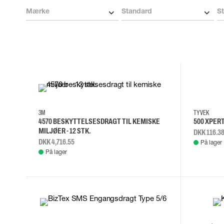
Skærehæmmende handsker
Mærke
Standard
St
Engangshandsker
Vibrationsdæmpende handsker
Impact handsker
Diverse handsker
Elektrisk isolerende handsker
Arc Flash Handsker
3XL
4XL
L
M
S
M
L
Tilbehør til handsker
3M
TYVEK
4570 BESKYTTELSESDRAGT TIL KEMISKE
500 XPER
MILJØER - 12 STK.
DKK 116.3
DKK 4,716.55
På lager
På lager
4XL
L
M
S
3XL
4XL