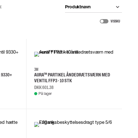
Produktnavn
RE
VIS SKU
3M
 9330+
AURA™ PARTIKEL ÅNDEDRÆTSVÆRN MED
VENTIL FFP3 - 10 STK
DKK 601.38
På lager
3XL
L
M
XL