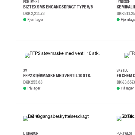
PORTWEST
LYNGSØE
BIZTEX SMS ENGANGSDRAGT TYPE 5/6
KEMIKALI
DKK 2,211.73
DKK 811.2
Fjernlager
Fjernlag
XS
S
3M
SKYTEC
FFP2 STØVMASKE MED VENTIL 10 STK.
FR CHEM 
DKK 255.63
DKK 3,657.
På lager
På lager
M
L
XL
2XL
2XL
3XL
L. BRADOR
PORTWEST