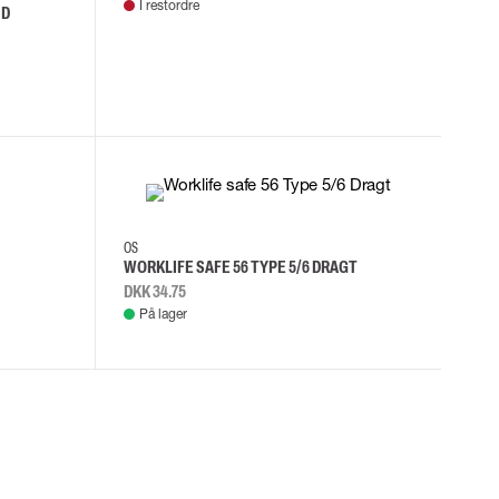
I restordre
 D
M
L
XL
2XL
OS
WORKLIFE SAFE 56 TYPE 5/6 DRAGT
DKK 34.75
På lager