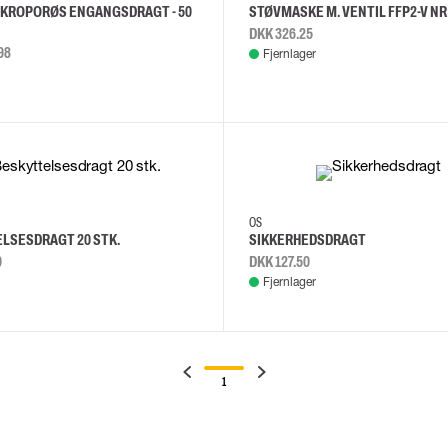
IKROPORØS ENGANGSDRAGT - 50
STØVMASKE M. VENTIL FFP2-V NR
DKK 326.25
98
Fjernlager
L
M
L
XL
2XL
OS
LSESDRAGT 20 STK.
SIKKERHEDSDRAGT
9
DKK 127.50
Fjernlager
1