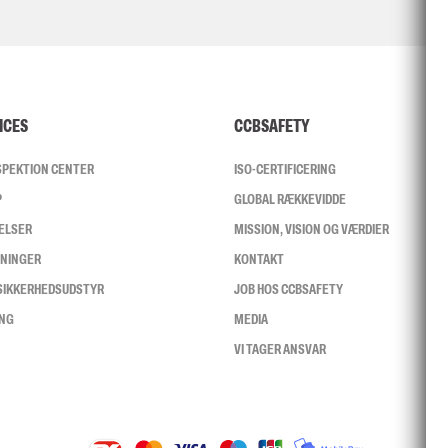
ICES
CCBSAFETY
NSPEKTION CENTER
ISO-CERTIFICERING
P
GLOBAL RÆKKEVIDDE
ELSER
MISSION, VISION OG VÆRDIER
SNINGER
KONTAKT
 SIKKERHEDSUDSTYR
JOB HOS CCBSAFETY
ING
MEDIA
VI TAGER ANSVAR