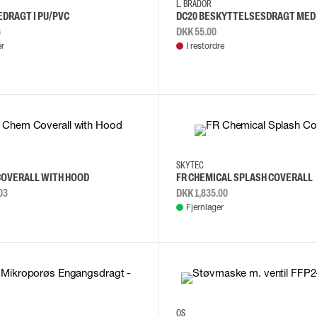
L. BRADOR
EDRAGT I PU/PVC
DC20 BESKYTTELSESDRAGT MED
5
DKK 55.00
er
I restordre
M
L
L
M
S
XL
SKYTEC
COVERALL WITH HOOD
FR CHEMICAL SPLASH COVERALL
03
DKK 1,835.00
Fjernlager
L
M
OS