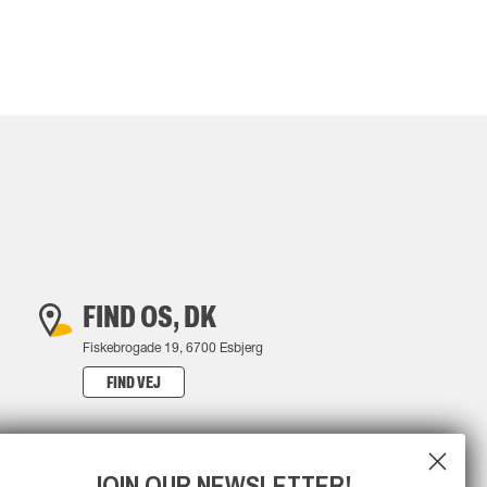
FIND OS, DK
Fiskebrogade 19, 6700 Esbjerg
FIND VEJ
JOIN OUR NEWSLETTER!