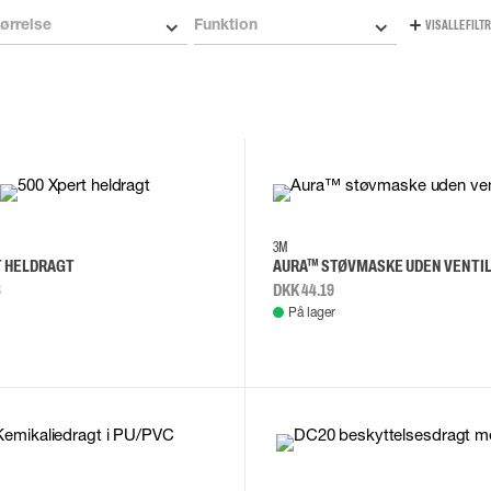
ørrelse
Funktion
VIS ALLE FILT
XL
3M
T HELDRAGT
AURA™ STØVMASKE UDEN VENTIL
8
DKK 44.19
På lager
2XL
3XL
M
L
5XL
L