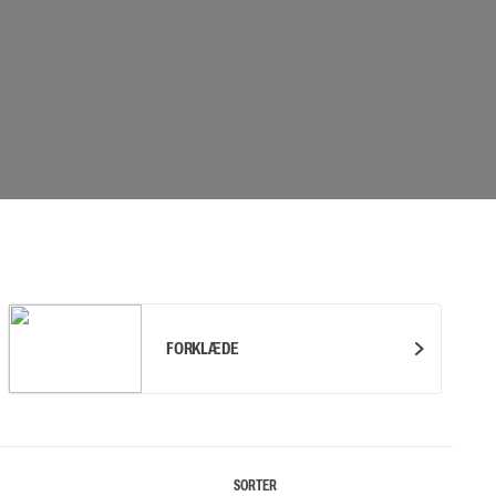
UDSTYR
TASKER
Løftetasker
er
Diverse tasker
okke
uering
FORKLÆDE
SORTER