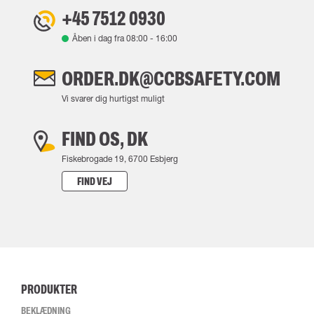
+45 7512 0930
Åben i dag fra
08:00
-
16:00
ORDER.DK@CCBSAFETY.COM
Vi svarer dig hurtigst muligt
FIND OS, DK
Fiskebrogade 19, 6700 Esbjerg
FIND VEJ
PRODUKTER
BEKLÆDNING