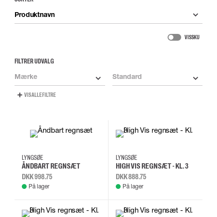
Produktnavn
VIS SKU
FILTRER UDVALG
Mærke
Standard
VIS ALLE FILTRE
3XL
4XL
L
M
S
XS
L
M
LYNGSØE
LYNGSØE
ÅNDBART REGNSÆT
HIGH VIS REGNSÆT - KL. 3
DKK 998.75
DKK 888.75
På lager
På lager