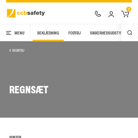
0
MENU
BEKLÆDNING
FODTØJ
SIKKERHEDSUDSTYR
AR
REGNTØJ
REGNSÆT
SORTER