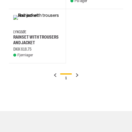
På lager
3XL
4XL
5XL
6XL
LYNGSØE
RAINSET WITH TROUSERS
AND JACKET
DKK 618.75
Fjernlager
1