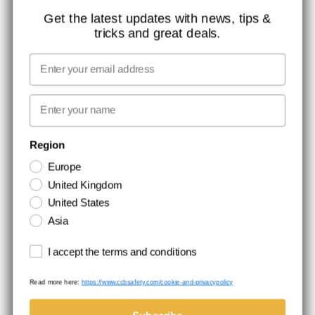
KONTAKT
Get the latest updates with news, tips &
tricks and great deals.
JOB HOS CCBSAFETY
MEDIA
Email
VI TAGER ANSVAR
First name
NYHEDSBREV TILMELDING
Region
Europe
Hold dig opdateret med gode tilbud og produktnyheder. Din e-mail
United Kingdom
opbevares sikkert og du kan til enhver tid
United States
Asia
Terms and conditions
I accept the terms and conditions
Read more here:
https://www.ccbsafety.com/cookie-and-privacypolicy
Handelsbetingelser
Cookie- og privatlivspolitik
©Comtec International. All Rights Reserved.