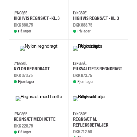
S
XS
L
M
S
XS
L
M
LYNGSØE
LYNGSØE
HIGH VIS REGNSÆT - KL. 3
HIGH VIS REGNSÆT - KL. 3
DKK 888.75
DKK 888.75
På lager
På lager
3XL
4XL
5XL
L
3XL
4XL
L
M
LYNGSØE
LYNGSØE
NYLON REGNDRAGT
PU KVALITETS REGNDRAGT
DKK 373.75
DKK 873.75
Fjernlager
Fjernlager
3XL
L
M
S
L
M
XL
2XL
LYNGSØE
LYNGSØE
REGNSÆT MED HÆTTE
REGNSÆT M.
REFLEKSDETALJER
DKK 228.75
DKK 712.50
På lager