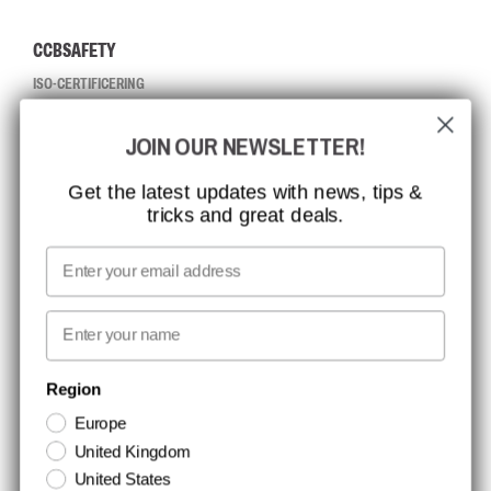
CCBSAFETY
ISO-CERTIFICERING
GLOBAL RÆKKEVIDDE
JOIN OUR NEWSLETTER!
MISSION, VISION OG VÆRDIER
KONTAKT
Get the latest updates with news, tips &
tricks and great deals.
JOB HOS CCBSAFETY
MEDIA
Email
VI TAGER ANSVAR
First name
NYHEDSBREV TILMELDING
Region
Europe
Hold dig opdateret med gode tilbud og produktnyheder. Din e-mail
United Kingdom
opbevares sikkert og du kan til enhver tid
United States