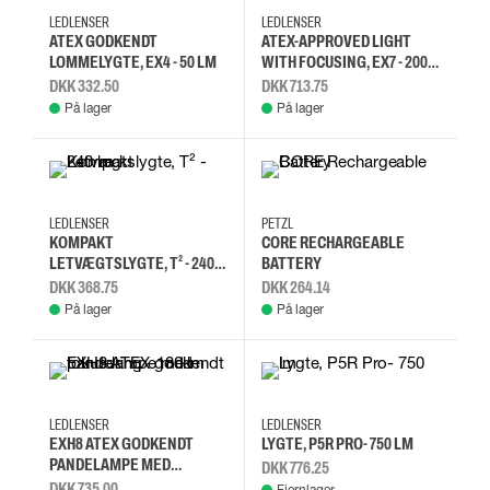
LEDLENSER
LEDLENSER
ATEX GODKENDT
ATEX-APPROVED LIGHT
LOMMELYGTE, EX4 - 50 LM
WITH FOCUSING, EX7 - 200
LM
DKK 332.50
DKK 713.75
På lager
På lager
LEDLENSER
PETZL
KOMPAKT
CORE RECHARGEABLE
LETVÆGTSLYGTE, T² - 240
BATTERY
LM
DKK 368.75
DKK 264.14
På lager
På lager
LEDLENSER
LEDLENSER
EXH8 ATEX GODKENDT
LYGTE, P5R PRO- 750 LM
PANDELAMPE MED
DKK 776.25
FOKUSERING - 180 LM
DKK 735.00
Fjernlager