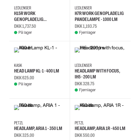
LEDLENSER
LEDLENSER
H15R WORK
H7R WORK GENOPLADELIG
GENOPLADELIG
PANDELAMPE - 1000 LM
PANDELAMPE - 2500 LM
DKK 1,737.50
DKK 1,193.75
På lager
Fjernlager
KASK
LEDLENSER
HEAD LAMP KL-1 - 400 LM
HEADLAMP WITH FOCUS,
IH5 - 200 LM
DKK 625.00
DKK 328.75
På lager
Fjernlager
PETZL
PETZL
HEADLAMP, ARIA 1 - 350 LM
HEADLAMP, ARIA 1R - 450 LM
DKK 325.00
DKK 550.00