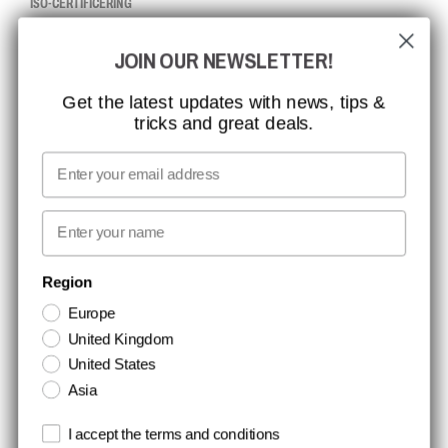
ISO-CERTIFICERING
GLOBAL RÆKKEVIDDE
JOIN OUR NEWSLETTER!
MISSION, VISION OG VÆRDIER
KONTAKT
Get the latest updates with news, tips &
tricks and great deals.
JOB HOS CCBSAFETY
MEDIA
Email
VI TAGER ANSVAR
First name
NYHEDSBREV TILMELDING
Region
Europe
Hold dig opdateret med gode tilbud og produktnyheder. Din e-mail
United Kingdom
opbevares sikkert og du kan til enhver tid
United States
Asia
Terms and conditions
I accept the terms and conditions