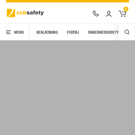
0
MENU
BEKLÆDNING
FODTØJ
SIKKERHEDSUDSTYR
AR