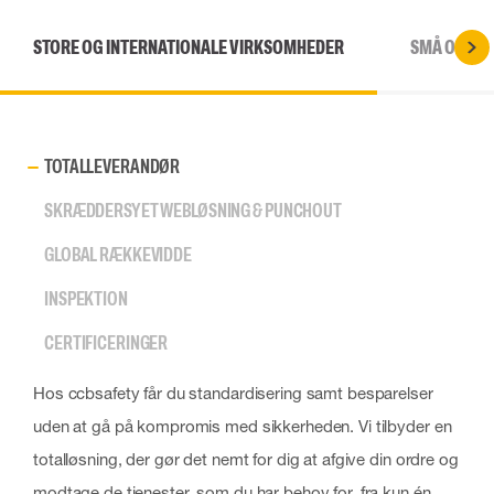
STORE OG INTERNATIONALE VIRKSOMHEDER
SMÅ OG ME
TOTALLEVERANDØR
SKRÆDDERSYET WEBLØSNING & PUNCHOUT
GLOBAL RÆKKEVIDDE
INSPEKTION
CERTIFICERINGER
Hos ccbsafety får du standardisering samt besparelser
uden at gå på kompromis med sikkerheden. Vi tilbyder en
totalløsning, der gør det nemt for dig at afgive din ordre og
modtage de tjenester, som du har behov for, fra kun én