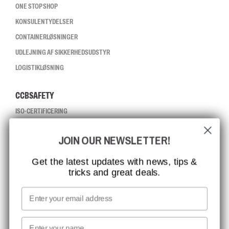
ONE STOP SHOP
KONSULENTYDELSER
CONTAINERLØSNINGER
UDLEJNING AF SIKKERHEDSUDSTYR
LOGISTIKLØSNING
CCBSAFETY
ISO-CERTIFICERING
GLOBAL RÆKKEVIDDE
JOIN OUR NEWSLETTER!
MISSION, VISION OG VÆRDIER
KONTAKT
Get the latest updates with news, tips &
tricks and great deals.
JOB HOS CCBSAFETY
MEDIA
Email
VI TAGER ANSVAR
First name