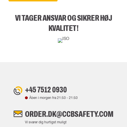
VI TAGER ANSVAR OG SIKRER HØJ
KVALITET!
+45 7512 0930
Åben i morgen fra
21:50
-
21:50
ORDER.DK@CCBSAFETY.COM
Vi svarer dig hurtigst muligt