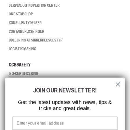
SERVICE OG INSPEKTION CENTER
ONE STOP SHOP
KONSULENTYDELSER
CONTAINERLØSNINGER
UDLEJNING AF SIKKERHEDSUDSTYR
LOGISTIKLØSNING
CCBSAFETY
ISO-CERTIFICERING
GLOBAL RÆKKEVIDDE
JOIN OUR NEWSLETTER!
MISSION, VISION OG VÆRDIER
KONTAKT
Get the latest updates with news, tips &
tricks and great deals.
JOB HOS CCBSAFETY
MEDIA
Email
VI TAGER ANSVAR