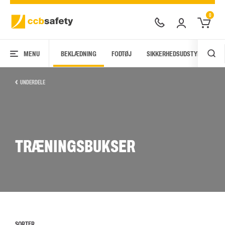
0
MENU
BEKLÆDNING
FODTØJ
SIKKERHEDSUDSTYR
AR
UNDERDELE
TRÆNINGSBUKSER
SORTER