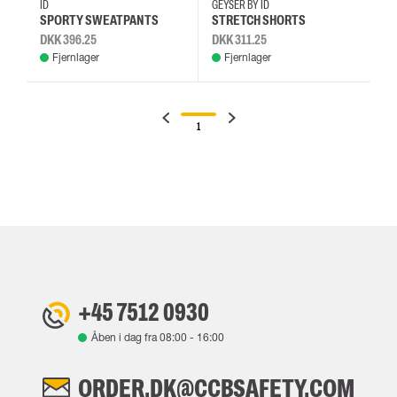
ID
GEYSER BY ID
SPORTY SWEATPANTS
STRETCH SHORTS
DKK 396.25
DKK 311.25
Fjernlager
Fjernlager
1
+45 7512 0930
Åben i dag fra
08:00
-
16:00
ORDER.DK@CCBSAFETY.COM