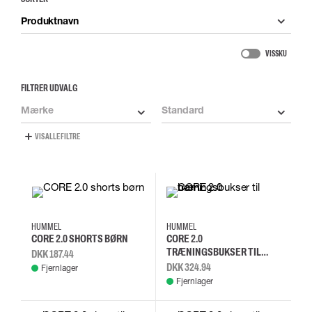
Produktnavn
VIS SKU
FILTRER UDVALG
Mærke
Standard
VIS ALLE FILTRE
116
128
140
152
164
152
140
128
HUMMEL
HUMMEL
CORE 2.0 SHORTS BØRN
CORE 2.0
TRÆNINGSBUKSER TIL
DKK 187.44
BØRN
DKK 324.94
Fjernlager
Fjernlager