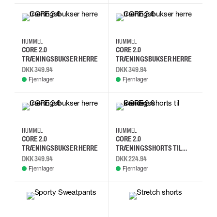
XS
S
M
L
XS
S
M
L
HUMMEL
HUMMEL
CORE 2.0
CORE 2.0
TRÆNINGSBUKSER HERRE
TRÆNINGSBUKSER HERRE
DKK 349.94
DKK 349.94
Fjernlager
Fjernlager
XS
S
M
L
2XL
XL
L
M
HUMMEL
HUMMEL
CORE 2.0
CORE 2.0
TRÆNINGSBUKSER HERRE
TRÆNINGSSHORTS TIL
KVINDER
DKK 349.94
DKK 224.94
Fjernlager
Fjernlager
S
M
L
XL
S
M
L
XL