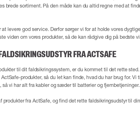
res brede sortiment. På den måde kan du altid regne med at finde
ter at levere god service. Derfor sørger vi for at holde vores dygt
e viden om vores produkter, så de kan rådgive dig på bedste vis
T FALDSIKRINGSUDSTYR FRA ACTSAFE
odukter til dit faldsikringssystem, er du kommet til det rette sted
ActSafe-produkter, så du let kan finde, hvad du har brug for. Vi t
 så vi har alt fra kabler og sæder til batterier og fjernbetjeninger.
f produkter fra ActSafe, og find det rette faldsikringsudstyr til din