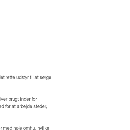
t rette udstyr til at sørge
iver brugt indenfor
ed for at arbejde steder,
er med nøje omhu, hvilke