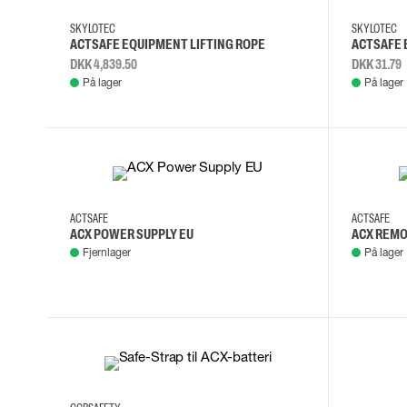
Skærehæmmende handsker
SKYLOTEC
SKYLOTEC
Engangshandsker
ACTSAFE EQUIPMENT LIFTING ROPE
ACTSAFE E
Vibrationsdæmpende handsker
DKK 4,839.50
DKK 31.79
Impact handsker
På lager
På lager
Diverse handsker
Elektrisk isolerende handsker
Arc Flash Handsker
Tilbehør til handsker
ACTSAFE
ACTSAFE
ACX POWER SUPPLY EU
ACX REMO
Fjernlager
På lager