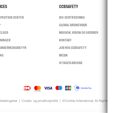
ICES
CCBSAFETY
NSPEKTION CENTER
ISO-CERTIFICERING
P
GLOBAL RÆKKEVIDDE
ELSER
MISSION, VISION OG VÆRDIER
SNINGER
KONTAKT
 SIKKERHEDSUDSTYR
JOB HOS CCBSAFETY
ING
MEDIA
VI TAGER ANSVAR
lsbetingelser
Cookie- og privatlivspolitik
©Comtec International. All Rights Re