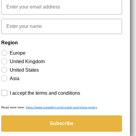
Email
NYHEDSBREV TILMELDING
First name
Hold dig opdateret med gode tilbud og
Region
produktnyheder. Din e-mail opbevares sikkert og du
kan til enhver tid
Europe
United Kingdom
United States
Asia
Terms and conditions
I accept the terms and conditions
Read more here:
https://www.ccbsafety.com/cookie-and-privacypolicy
served.
Subscribe