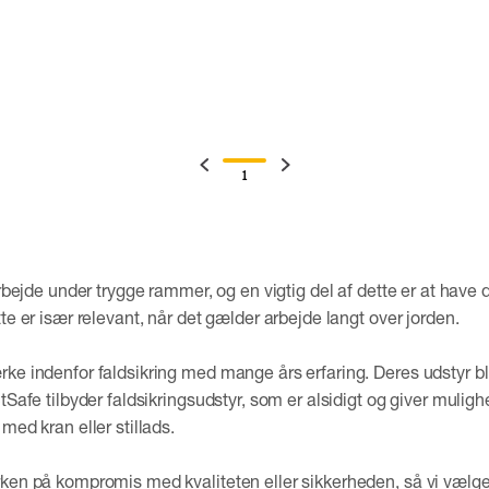
1
arbejde under trygge rammer, og en vigtig del af dette er at have de
te er især relevant, når det gælder arbejde langt over jorden.
ke indenfor faldsikring med mange års erfaring. Deres udstyr bl
tSafe tilbyder faldsikringsudstyr, som er alsidigt og giver muligh
med kran eller stillads.
rken på kompromis med kvaliteten eller sikkerheden, så vi vælg