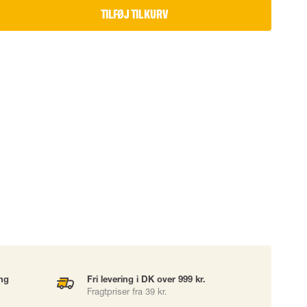
TILFØJ TIL KURV
UDSTYR
TASKER
Løftetasker
er
Diverse tasker
okke
uering
ing
Fri levering i DK over 999 kr.
Fragtpriser fra 39 kr.