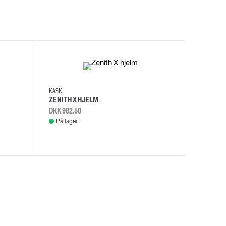
I
KASK
KASK
ZENITH X HJELM
ZENITH X
DKK 982.50
DKK 982.
På lager
På lage