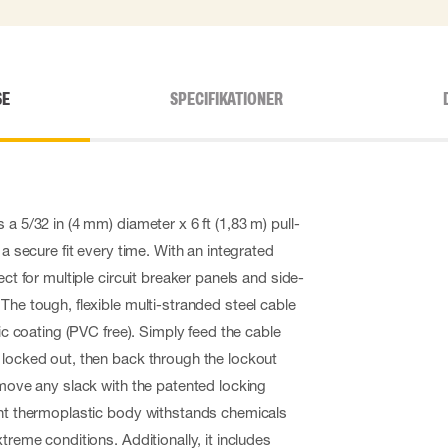
SE
SPECIFIKATIONER
 a 5/32 in (4 mm) diameter x 6 ft (1,83 m) pull-
 a secure fit every time. With an integrated
ect for multiple circuit breaker panels and side-
The tough, flexible multi-stranded steel cable
tic coating (PVC free). Simply feed the cable
 locked out, then back through the lockout
emove any slack with the patented locking
ght thermoplastic body withstands chemicals
treme conditions. Additionally, it includes