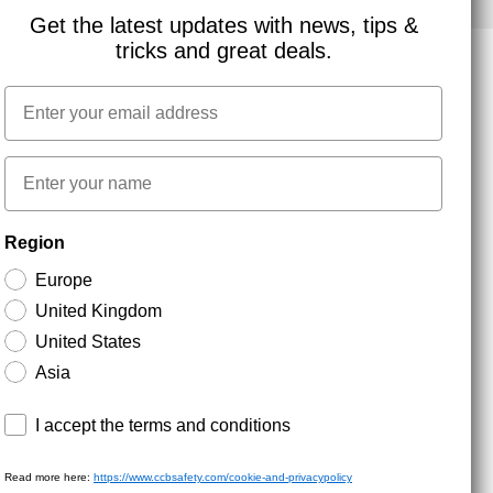
Get the latest updates with news, tips &
tricks and great deals.
Email
NYHEDSBREV TILMELDING
First name
Hold dig opdateret med gode tilbud og
Region
produktnyheder. Din e-mail opbevares sikkert og du
kan til enhver tid
Europe
United Kingdom
United States
Asia
Terms and conditions
I accept the terms and conditions
Read more here:
https://www.ccbsafety.com/cookie-and-privacypolicy