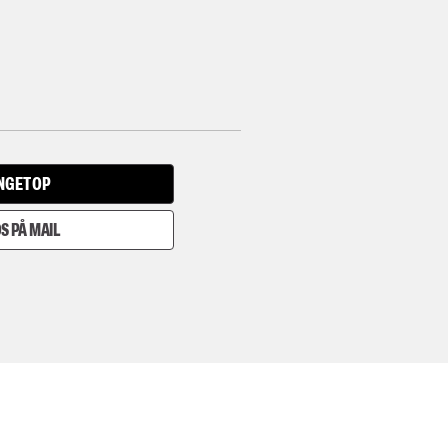
INGET OP
S PÅ MAIL