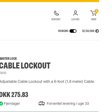
0
KONTAKT
LOG IND
KURV
VIS MOMS
EU / DA / DKK
ER
REGNTØJ
ÅNDEDRÆTSVÆRN
CONTAINERLØSNINGER
agter
Regnjakker
Halv- og hel masker
MASTER LOCK
CABLE LOCKOUT
ragter
Regnbukser
Filtre
de kedeldragter
Regnkedeldragter
Engangsmasker
S806
ldragter
r Lygter og Pandelamper
Regnsæt
Motorenheder
High Vis regntøj
Luft- og trykluftsystemer
Adjustable Cable Lockout with a 6-foot (1,8 meter) Cable.
Flammehæmmende regntøj
Nødflugt og redning
Multinorm regntøj
Tilbehør til åndedrætsværn
DKK 275.83
Fjernlager
Forventet levering i uge 33