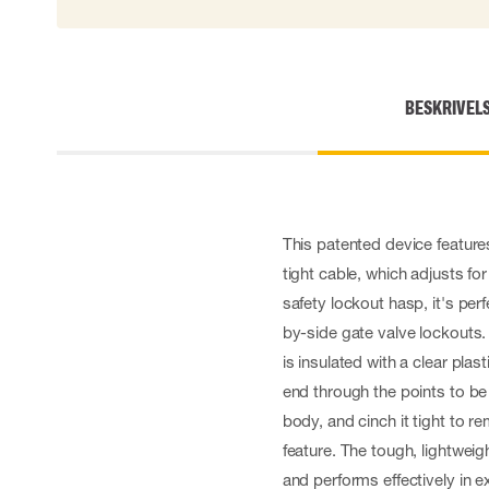
Skærehæmmende handsker
Engangshandsker
Vibrationsdæmpende handsker
Impact handsker
BESKRIVEL
Diverse handsker
Elektrisk isolerende handsker
Arc Flash Handsker
Tilbehør til handsker
This patented device features
tight cable, which adjusts for
safety lockout hasp, it's perf
by-side gate valve lockouts. 
is insulated with a clear plas
end through the points to be
body, and cinch it tight to r
feature. The tough, lightwei
and performs effectively in ex