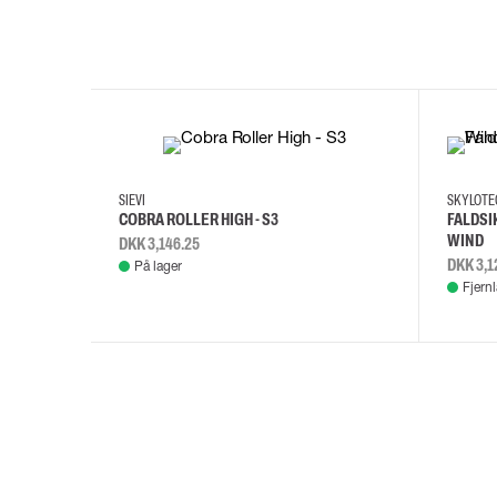
35
36
37
38
M/2XL
SIEVI
SKYLOT
COBRA ROLLER HIGH - S3
FALDSI
WIND
DKK 3,146.25
DKK 3,1
På lager
Fjern