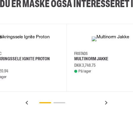
DU ER MÅSKE OGSÅ INTERESSERET 
2XL
3XL
4XL
L
EC
FRISTADS
KRINGSSELE IGNITE PROTON
MULTINORM JAKKE
DKK 3,748.75
20.94
På lager
lager