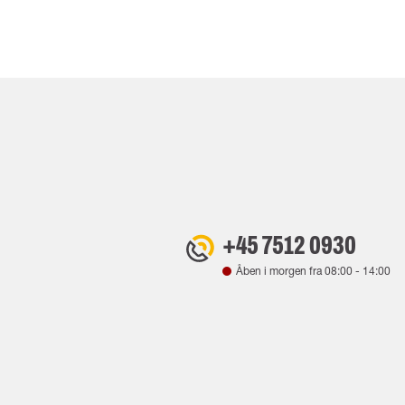
+45 7512 0930
Åben i morgen fra
08:00
-
14:00