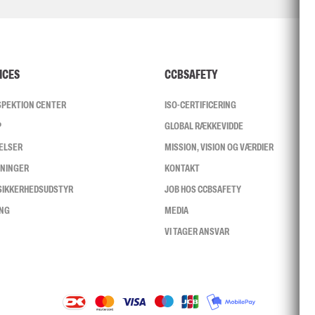
ICES
CCBSAFETY
NSPEKTION CENTER
ISO-CERTIFICERING
P
GLOBAL RÆKKEVIDDE
ELSER
MISSION, VISION OG VÆRDIER
SNINGER
KONTAKT
 SIKKERHEDSUDSTYR
JOB HOS CCBSAFETY
ING
MEDIA
VI TAGER ANSVAR