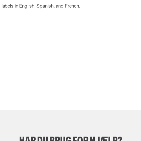
ty labels in English, Spanish, and French.
HAR DU BRUG FOR HJÆLP?