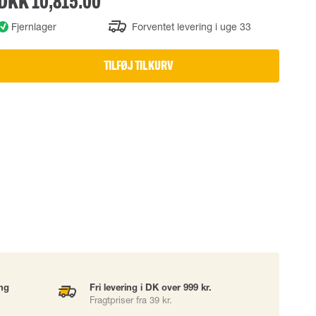
DKK 10,815.00
UDSTYR
TASKER
Fjernlager
Forventet levering i uge 33
Løftetasker
er
Diverse tasker
TILFØJ TIL KURV
okke
uering
ing
Fri levering i DK over 999 kr.
Fragtpriser fra 39 kr.