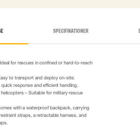
SE
SPECIFIKATIONER
 – Ideal for rescues in confined or hard-to-reach
asy to transport and deploy on-site.
quick response and efficient handling.
licopters – Suitable for military rescue
omes with a waterproof backpack, carrying
straint straps, a retractable harness, and
aps.