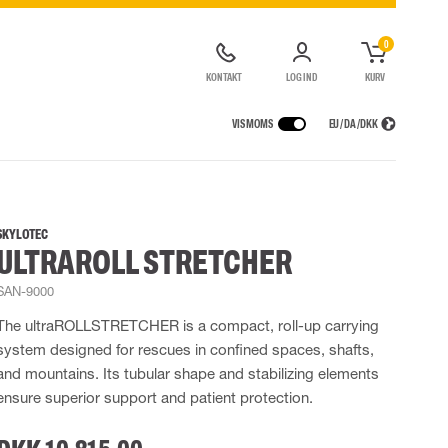
0
KONTAKT
LOG IND
KURV
VIS MOMS
EU / DA / DKK
ER
REGNTØJ
ÅNDEDRÆTSVÆRN
CONTAINERLØSNINGER
agter
Regnjakker
Halv- og hel masker
SKYLOTEC
ULTRAROLL STRETCHER
ragter
Regnbukser
Filtre
de kedeldragter
Regnkedeldragter
Engangsmasker
SAN-9000
ldragter
r Lygter og Pandelamper
Regnsæt
Motorenheder
High Vis regntøj
Luft- og trykluftsystemer
The ultraROLLSTRETCHER is a compact, roll-up carrying
Flammehæmmende regntøj
Nødflugt og redning
system designed for rescues in confined spaces, shafts,
Multinorm regntøj
Tilbehør til åndedrætsværn
and mountains. Its tubular shape and stabilizing elements
ensure superior support and patient protection.