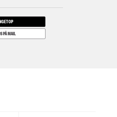
INGET OP
S PÅ MAIL
I