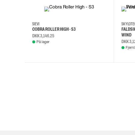
35
36
37
38
M/2XL
SIEVI
SKYLOT
COBRA ROLLER HIGH - S3
FALDSI
WIND
DKK 3,146.25
DKK 3,1
På lager
Fjern