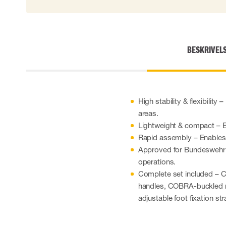
Skærehæmmende handsker
Engangshandsker
Vibrationsdæmpende handsker
Impact handsker
BESKRIVEL
Diverse handsker
Elektrisk isolerende handsker
Arc Flash Handsker
Tilbehør til handsker
High stability & flexibility
areas.
Lightweight & compact – E
Rapid assembly – Enables 
Approved for Bundeswehr he
operations.
Complete set included – C
handles, COBRA-buckled re
adjustable foot fixation str