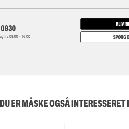
BLIV R
 0930
ag fra
08:00
-
16:00
SPØRG O
DU ER MÅSKE OGSÅ INTERESSERET 