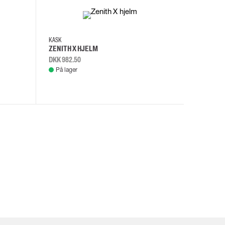
KASK
KASK
ZENITH X HJELM
ZENITH X
DKK 982.50
DKK 982.
På lager
På lage