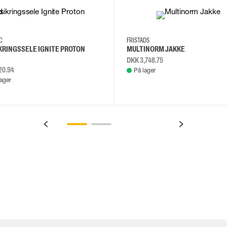
2XL
3XL
4XL
L
EC
FRISTADS
KRINGSSELE IGNITE PROTON
MULTINORM JAKKE
DKK 3,748.75
20.94
På lager
lager