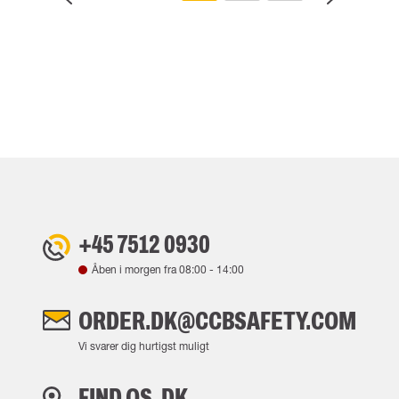
+45 7512 0930
Åben i morgen fra
08:00
-
14:00
ORDER.DK@CCBSAFETY.COM
Vi svarer dig hurtigst muligt
FIND OS, DK