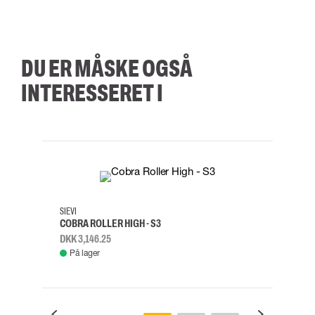
DU ER MÅSKE OGSÅ
INTERESSERET I
35
36
37
38
M/2XL
SIEVI
SKYLO
COBRA ROLLER HIGH - S3
FALD
DKK 3,146.25
DKK 3
På lager
Fje