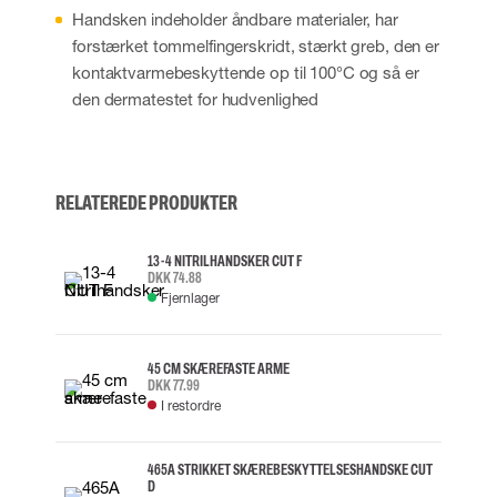
Handsken indeholder åndbare materialer, har
forstærket tommelfingerskridt, stærkt greb, den er
kontaktvarmebeskyttende op til 100°C og så er
den dermatestet for hudvenlighed
RELATEREDE PRODUKTER
13-4 NITRILHANDSKER CUT F
DKK 74.88
Fjernlager
45 CM SKÆREFASTE ARME
DKK 77.99
I restordre
465A STRIKKET SKÆREBESKYTTELSESHANDSKE CUT
D