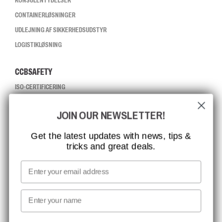
KONSULENTYDELSER
CONTAINERLØSNINGER
UDLEJNING AF SIKKERHEDSUDSTYR
LOGISTIKLØSNING
CCBSAFETY
ISO-CERTIFICERING
GLOBAL RÆKKEVIDDE
JOIN OUR NEWSLETTER!
MISSION, VISION OG VÆRDIER
KONTAKT
Get the latest updates with news, tips &
tricks and great deals.
JOB HOS CCBSAFETY
MEDIA
Email
VI TAGER ANSVAR
First name
NYHEDSBREV TILMELDING