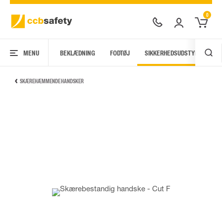
0
MENU
BEKLÆDNING
FODTØJ
SIKKERHEDSUDSTYR
AR
SKÆREHÆMMENDE HANDSKER