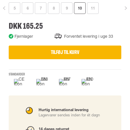
5
6
7
8
9
10
11
DKK 165.25
Fjernlager
Forventet levering i uge 33
TILFØJ TIL KURV
STANDARDER
Hurtig international levering
Lagervarer sendes inden for ét døgn
14 dages returret