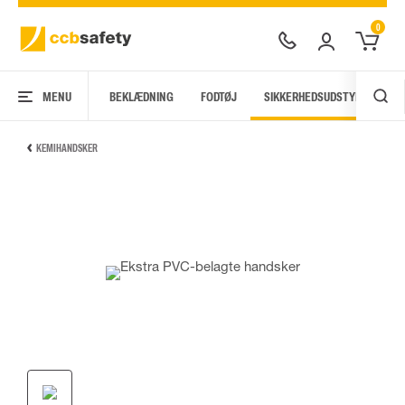
0
MENU
BEKLÆDNING
FODTØJ
SIKKERHEDSUDSTYR
AR
KEMIHANDSKER