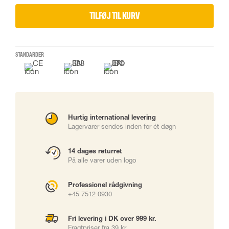
TILFØJ TIL KURV
STANDARDER
Hurtig international levering
Lagervarer sendes inden for ét døgn
14 dages returret
På alle varer uden logo
Professionel rådgivning
+45 7512 0930
Fri levering i DK over 999 kr.
Fragtpriser fra 39 kr.