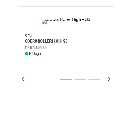
35
36
37
38
M/2XL
SIEVI
SKYLO
COBRA ROLLER HIGH - S3
FALD
DKK 3,146.25
DKK 3
På lager
Fje