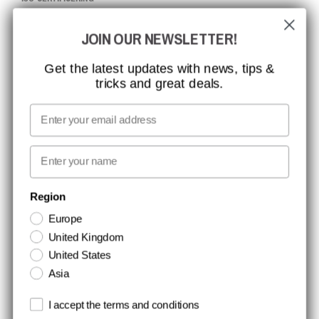
GLOBAL RÆKKEVIDDE
JOIN OUR NEWSLETTER!
MISSION, VISION OG VÆRDIER
KONTAKT
Get the latest updates with news, tips &
tricks and great deals.
JOB HOS CCBSAFETY
MEDIA
Email
VI TAGER ANSVAR
First name
NYHEDSBREV TILMELDING
Region
Europe
Hold dig opdateret med gode tilbud og produktnyheder. Din e-mail
United Kingdom
opbevares sikkert og du kan til enhver tid
United States
Asia
Terms and conditions
I accept the terms and conditions