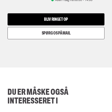
BLIV RINGET OP
SPØRG OS PÅ MAIL
DU ER MÅSKE OGSÅ
INTERESSERET I