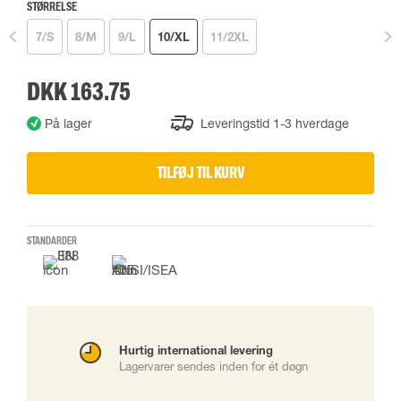
STØRRELSE
7/S
8/M
9/L
10/XL
11/2XL
DKK 163.75
På lager
Leveringstid 1-3 hverdage
TILFØJ TIL KURV
STANDARDER
Hurtig international levering
Lagervarer sendes inden for ét døgn