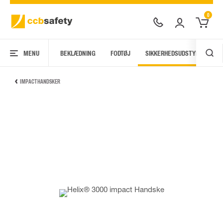
0
MENU
BEKLÆDNING
FODTØJ
SIKKERHEDSUDSTYR
AR
IMPACT HANDSKER