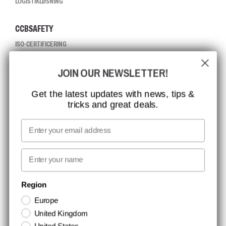
LOGISTIKLØSNING
CCBSAFETY
ISO-CERTIFICERING
GLOBAL RÆKKEVIDDE
JOIN OUR NEWSLETTER!
MISSION, VISION OG VÆRDIER
KONTAKT
Get the latest updates with news, tips &
tricks and great deals.
JOB HOS CCBSAFETY
MEDIA
Email
VI TAGER ANSVAR
First name
NYHEDSBREV TILMELDING
Region
Europe
Hold dig opdateret med gode tilbud og produktnyheder. Din e-mail
United Kingdom
opbevares sikkert og du kan til enhver tid