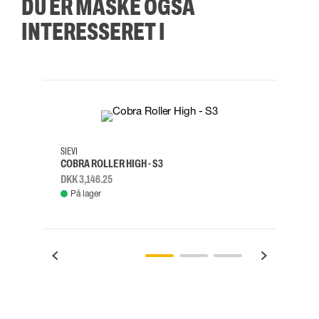
DU ER MÅSKE OGSÅ
INTERESSERET I
35
36
37
38
M/2XL
SIEVI
SKYLO
COBRA ROLLER HIGH - S3
FALD
DKK 3,146.25
DKK 3
På lager
Fje