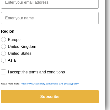
NYHEDSBREV TILMELDING
First name
Hold dig opdateret med gode tilbud og
Region
produktnyheder. Din e-mail opbevares sikkert og du
kan til enhver tid
Europe
United Kingdom
United States
Asia
Terms and conditions
I accept the terms and conditions
Read more here:
https://www.ccbsafety.com/cookie-and-privacypolicy
served.
Subscribe