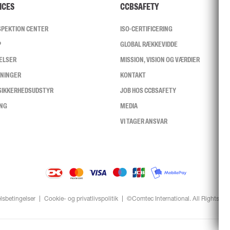
ICES
CCBSAFETY
NSPEKTION CENTER
ISO-CERTIFICERING
P
GLOBAL RÆKKEVIDDE
ELSER
MISSION, VISION OG VÆRDIER
SNINGER
KONTAKT
 SIKKERHEDSUDSTYR
JOB HOS CCBSAFETY
ING
MEDIA
VI TAGER ANSVAR
lsbetingelser
Cookie- og privatlivspolitik
©Comtec International. All Rights Re