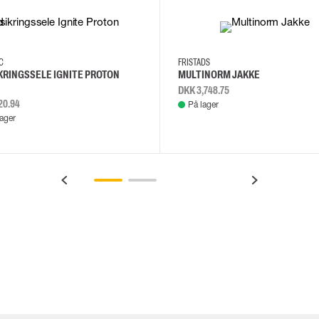
2XL
3XL
4XL
L
EC
FRISTADS
KRINGSSELE IGNITE PROTON
MULTINORM JAKKE
DKK 3,748.75
20.94
På lager
lager