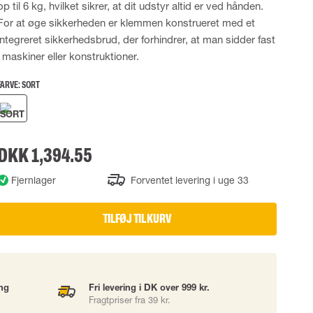
op til 6 kg, hvilket sikrer, at dit udstyr altid er ved hånden.
UDSTYR
TASKER
For at øge sikkerheden er klemmen konstrueret med et
integreret sikkerhedsbrud, der forhindrer, at man sidder fast
Løftetasker
i maskiner eller konstruktioner.
er
Diverse tasker
FARVE:
SORT
okke
DKK 1,394.55
uering
Fjernlager
Forventet levering i uge 33
TILFØJ TIL KURV
ing
Fri levering i DK over 999 kr.
Fragtpriser fra 39 kr.