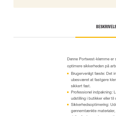
Skærehæmmende handsker
Engangshandsker
Vibrationsdæmpende handsker
Impact handsker
BESKRIVEL
Diverse handsker
Elektrisk isolerende handsker
Arc Flash Handsker
Tilbehør til handsker
Denne Portwest-klemme er sk
optimere sikkerheden på arb
Brugervenligt fæste: Det in
ubesværet at fastgøre klem
sikkert fast.
Professionel indpakning: Lev
udstilling i butikker eller ti
Sikkerhedsoptimering: Udov
gennemtænkte materialer, 