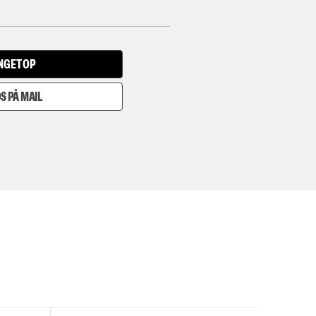
INGET OP
S PÅ MAIL
I