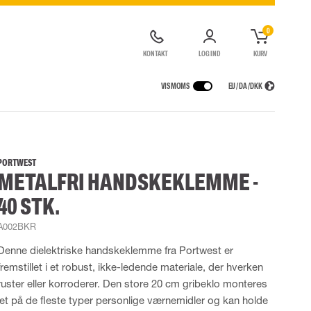
0
KONTAKT
LOG IND
KURV
VIS MOMS
EU / DA / DKK
ER
REGNTØJ
ÅNDEDRÆTSVÆRN
CONTAINERLØSNINGER
agter
Regnjakker
Halv- og hel masker
PORTWEST
METALFRI HANDSKEKLEMME -
ragter
Regnbukser
Filtre
de kedeldragter
Regnkedeldragter
Engangsmasker
40 STK.
ldragter
r Lygter og Pandelamper
Regnsæt
Motorenheder
High Vis regntøj
Luft- og trykluftsystemer
A002BKR
Flammehæmmende regntøj
Nødflugt og redning
Denne dielektriske handskeklemme fra Portwest er
Multinorm regntøj
Tilbehør til åndedrætsværn
fremstillet i et robust, ikke-ledende materiale, der hverken
ruster eller korroderer. Den store 20 cm gribeklo monteres
let på de fleste typer personlige værnemidler og kan holde