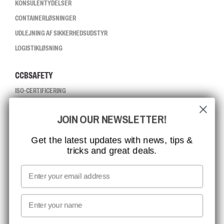
KONSULENTYDELSER
CONTAINERLØSNINGER
UDLEJNING AF SIKKERHEDSUDSTYR
LOGISTIKLØSNING
CCBSAFETY
ISO-CERTIFICERING
GLOBAL RÆKKEVIDDE
JOIN OUR NEWSLETTER!
MISSION, VISION OG VÆRDIER
KONTAKT
Get the latest updates with news, tips &
tricks and great deals.
JOB HOS CCBSAFETY
MEDIA
Email
VI TAGER ANSVAR
First name
NYHEDSBREV TILMELDING