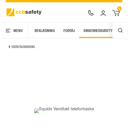
0
MENU
BEKLÆDNING
FODTØJ
SIKKERHEDSUDSTYR
AR
VÆRKTØJSSIKRING