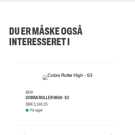
DU ER MÅSKE OGSÅ
INTERESSERET I
35
36
37
38
M/2XL
SIEVI
SKYLO
COBRA ROLLER HIGH - S3
FALD
DKK 3,146.25
DKK 3
På lager
Fje