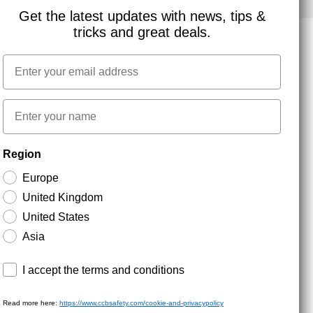
Get the latest updates with news, tips &
tricks and great deals.
Email
NYHEDSBREV TILMELDING
First name
Hold dig opdateret med gode tilbud og
Region
produktnyheder. Din e-mail opbevares sikkert og du
kan til enhver tid
Europe
United Kingdom
United States
Asia
Terms and conditions
I accept the terms and conditions
Read more here:
https://www.ccbsafety.com/cookie-and-privacypolicy