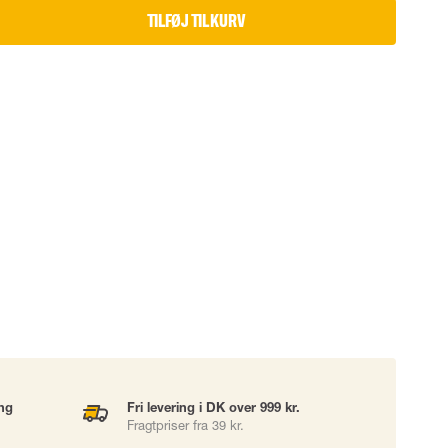
TILFØJ TIL KURV
UDSTYR
TASKER
Løftetasker
er
Diverse tasker
okke
uering
ing
Fri levering i DK over 999 kr.
Fragtpriser fra 39 kr.