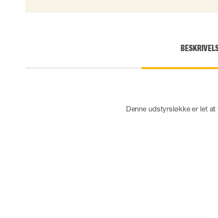
Skærehæmmende handsker
Engangshandsker
Vibrationsdæmpende handsker
Impact handsker
BESKRIVEL
Diverse handsker
Elektrisk isolerende handsker
Arc Flash Handsker
Tilbehør til handsker
Denne udstyrsløkke er let at 