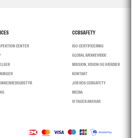
ICES
CCBSAFETY
NSPEKTION CENTER
ISO-CERTIFICERING
P
GLOBAL RÆKKEVIDDE
ELSER
MISSION, VISION OG VÆRDIER
SNINGER
KONTAKT
 SIKKERHEDSUDSTYR
JOB HOS CCBSAFETY
ING
MEDIA
VI TAGER ANSVAR