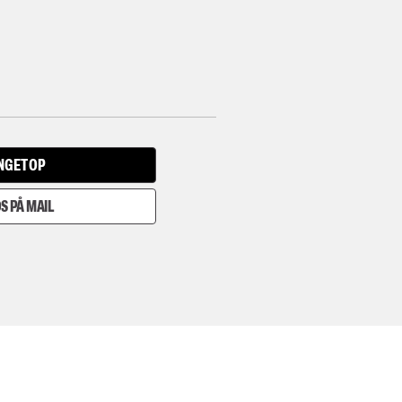
INGET OP
S PÅ MAIL