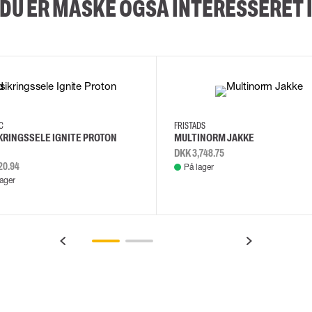
DU ER MÅSKE OGSÅ INTERESSERET 
2XL
3XL
4XL
L
EC
FRISTADS
KRINGSSELE IGNITE PROTON
MULTINORM JAKKE
DKK 3,748.75
20.94
På lager
lager