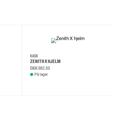
I
KASK
KASK
ZENITH X HJELM
ZENITH X
DKK 982.50
DKK 982.
På lager
På lage