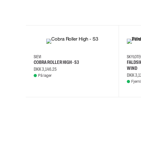
35
36
37
38
M/2XL
SIEVI
SKYLOT
COBRA ROLLER HIGH - S3
FALDSI
WIND
DKK 3,146.25
DKK 3,1
På lager
Fjern