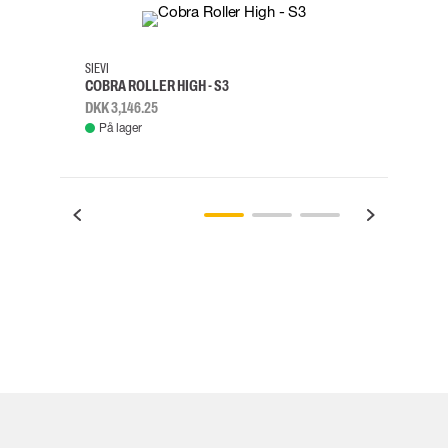
35
36
37
38
M/2XL
SIEVI
SKYLO
COBRA ROLLER HIGH - S3
FALD
DKK 3,146.25
DKK 3
På lager
Fje