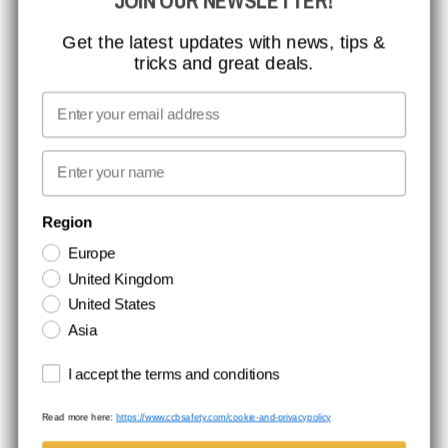
JOIN OUR NEWSLETTER!
MISSION, VISION OG VÆRDIER
KONTAKT
Get the latest updates with news, tips &
tricks and great deals.
JOB HOS CCBSAFETY
MEDIA
Email
VI TAGER ANSVAR
First name
NYHEDSBREV TILMELDING
Region
Europe
Hold dig opdateret med gode tilbud og produktnyheder. Din e-mail
United Kingdom
opbevares sikkert og du kan til enhver tid
United States
Asia
Terms and conditions
I accept the terms and conditions
Read more here:
https://www.ccbsafety.com/cookie-and-privacypolicy
Handelsbetingelser
Cookie- og privatlivspolitik