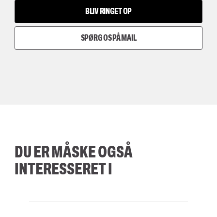
BLIV RINGET OP
SPØRG OS PÅ MAIL
DU ER MÅSKE OGSÅ
INTERESSERET I