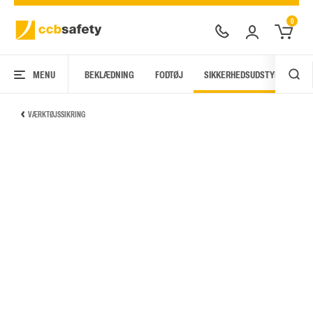
0
MENU
BEKLÆDNING
FODTØJ
SIKKERHEDSUDSTYR
AR
VÆRKTØJSSIKRING