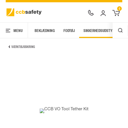
0
MENU
BEKLÆDNING
FODTØJ
SIKKERHEDSUDSTYR
AR
VÆRKTØJSSIKRING