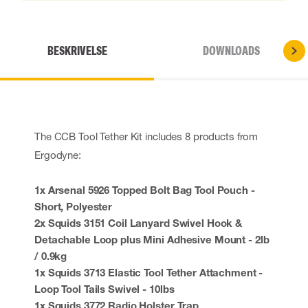
BESKRIVELSE
DOWNLOADS
The CCB Tool Tether Kit includes 8 products from
Ergodyne:
1x Arsenal 5926 Topped Bolt Bag Tool Pouch -
Short, Polyester
2x Squids 3151 Coil Lanyard Swivel Hook &
Detachable Loop plus Mini Adhesive Mount - 2lb
/ 0.9kg
1x Squids 3713 Elastic Tool Tether Attachment -
Loop Tool Tails Swivel - 10lbs
1x Squids 3772 Radio Holster Trap