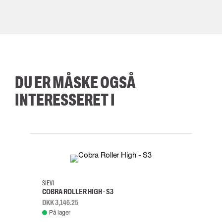
DU ER MÅSKE OGSÅ
INTERESSERET I
35
36
37
38
M/2XL
SIEVI
SKYLO
COBRA ROLLER HIGH - S3
FALD
DKK 3,146.25
DKK 3
På lager
Fje