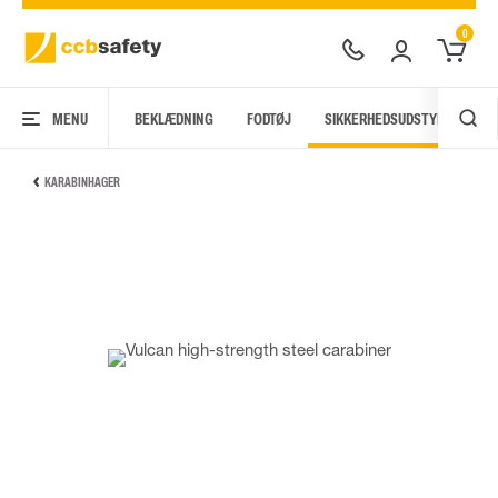
0
MENU
BEKLÆDNING
FODTØJ
SIKKERHEDSUDSTYR
AR
KARABINHAGER