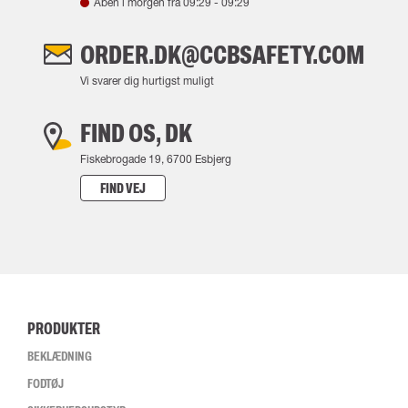
Åben i morgen fra
09:29
-
09:29
ORDER.DK@CCBSAFETY.COM
Vi svarer dig hurtigst muligt
FIND OS, DK
Fiskebrogade 19, 6700 Esbjerg
FIND VEJ
PRODUKTER
BEKLÆDNING
FODTØJ