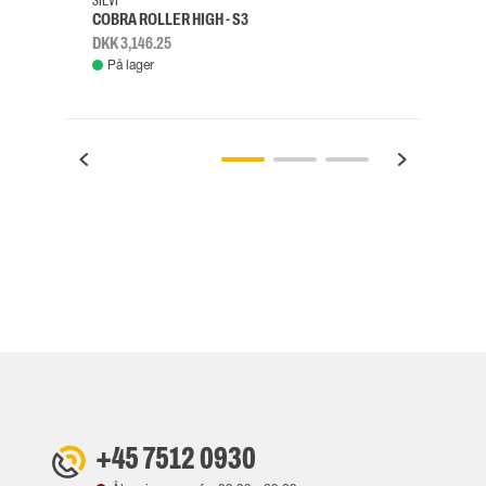
SIEVI
SKYLO
COBRA ROLLER HIGH - S3
FALD
DKK 3,146.25
DKK 3
På lager
Fje
+45 7512 0930