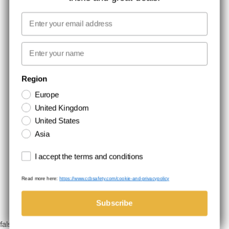
MEDIA
Email
VI TAGER ANSVAR
First name
NYHEDSBREV TILMELDING
Region
Europe
Hold dig opdateret med gode tilbud og produktnyheder. Din e-mail
United Kingdom
opbevares sikkert og du kan til enhver tid
United States
Asia
Terms and conditions
I accept the terms and conditions
Read more here:
https://www.ccbsafety.com/cookie-and-privacypolicy
Handelsbetingelser
Cookie- og privatlivspolitik
©Comtec International. All Rights Reserved.
Subscribe
false