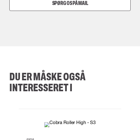
SPØRG OS PÅ MAIL
DU ER MÅSKE OGSÅ
INTERESSERET I
35
36
37
38
M/2XL