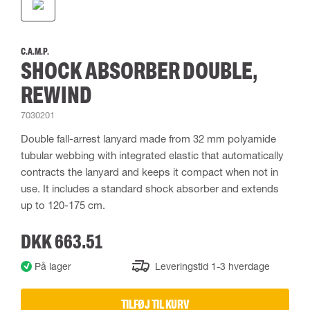
C.A.M.P.
SHOCK ABSORBER DOUBLE,
REWIND
7030201
Double fall-arrest lanyard made from 32 mm polyamide
tubular webbing with integrated elastic that automatically
contracts the lanyard and keeps it compact when not in
use. It includes a standard shock absorber and extends
up to 120-175 cm.
DKK 663.51
På lager
Leveringstid 1-3 hverdage
TILFØJ TIL KURV