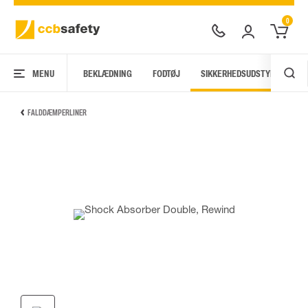
0
MENU
BEKLÆDNING
FODTØJ
SIKKERHEDSUDSTYR
AR
FALDDÆMPERLINER