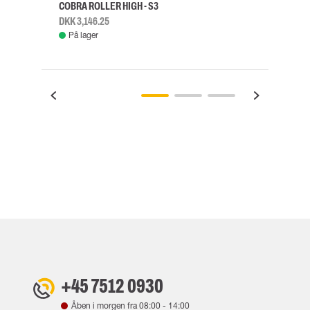
COBRA ROLLER HIGH - S3
FALD
DKK 3,146.25
DKK 3
På lager
Fje
+45 7512 0930
Åben i morgen fra
08:00
-
14:00