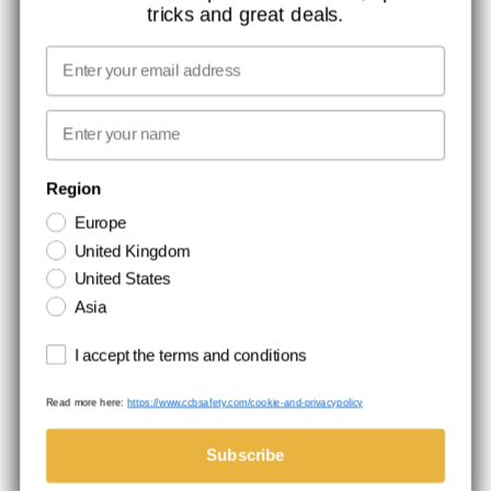
tricks and great deals.
JOB HOS CCBSAFETY
MEDIA
Email
VI TAGER ANSVAR
First name
NYHEDSBREV TILMELDING
Region
Europe
Hold dig opdateret med gode tilbud og produktnyheder. Din e-mail
United Kingdom
opbevares sikkert og du kan til enhver tid
United States
Asia
Terms and conditions
I accept the terms and conditions
Read more here:
https://www.ccbsafety.com/cookie-and-privacypolicy
Handelsbetingelser
Cookie- og privatlivspolitik
©Comtec International. All Rights Reserved.
Subscribe