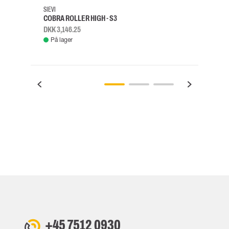
SIEVI
SKYLO
COBRA ROLLER HIGH - S3
FALD
DKK 3,146.25
DKK 3
På lager
Fje
+45 7512 0930