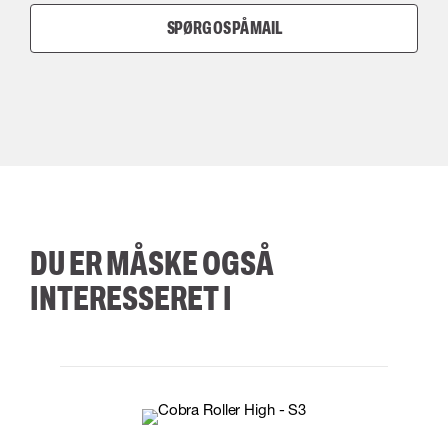
SPØRG OS PÅ MAIL
DU ER MÅSKE OGSÅ
INTERESSERET I
35
36
37
38
M/2XL