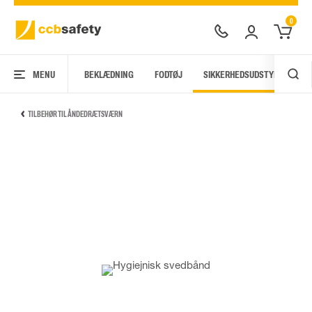
0
MENU
BEKLÆDNING
FODTØJ
SIKKERHEDSUDSTYR
AR
TILBEHØR TIL ÅNDEDRÆTSVÆRN