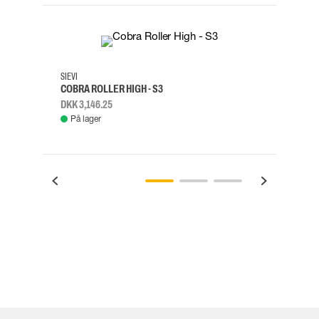
35
36
37
38
M/2XL
SIEVI
SKYLO
COBRA ROLLER HIGH - S3
FALD
DKK 3,146.25
DKK 3
På lager
Fje