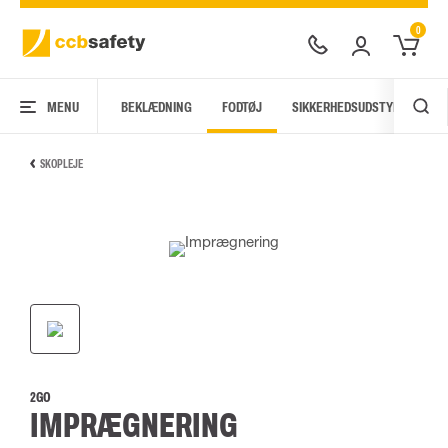
0
MENU
BEKLÆDNING
FODTØJ
SIKKERHEDSUDSTYR
AR
SKOPLEJE
2GO
IMPRÆGNERING