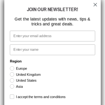
GLOBAL RÆKKEVIDDE
JOIN OUR NEWSLETTER!
MISSION, VISION OG VÆRDIER
KONTAKT
Get the latest updates with news, tips &
tricks and great deals.
JOB HOS CCBSAFETY
MEDIA
Email
VI TAGER ANSVAR
First name
NYHEDSBREV TILMELDING
Region
Europe
Hold dig opdateret med gode tilbud og produktnyheder. Din e-mail
United Kingdom
opbevares sikkert og du kan til enhver tid
United States
Asia
Terms and conditions
I accept the terms and conditions