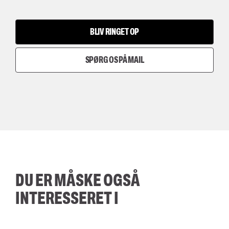
BLIV RINGET OP
SPØRG OS PÅ MAIL
DU ER MÅSKE OGSÅ
INTERESSERET I