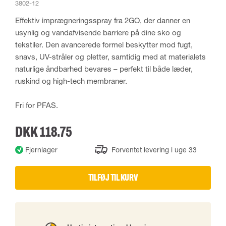
3802-12
Effektiv imprægneringsspray fra 2GO, der danner en
usynlig og vandafvisende barriere på dine sko og
tekstiler. Den avancerede formel beskytter mod fugt,
snavs, UV-stråler og pletter, samtidig med at materialets
naturlige åndbarhed bevares – perfekt til både læder,
ruskind og high-tech membraner.
Fri for PFAS.
DKK 118.75
Fjernlager
Forventet levering i uge 33
TILFØJ TIL KURV