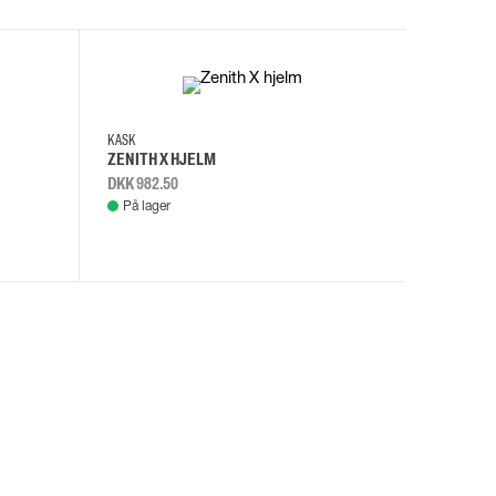
KASK
KASK
ZENITH X HJELM
ZENITH X
DKK 982.50
DKK 982.
På lager
På lage