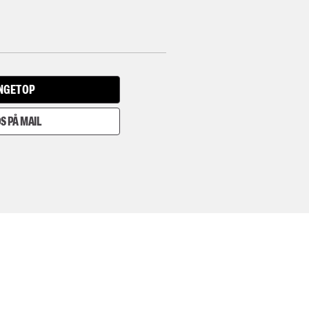
INGET OP
S PÅ MAIL
I