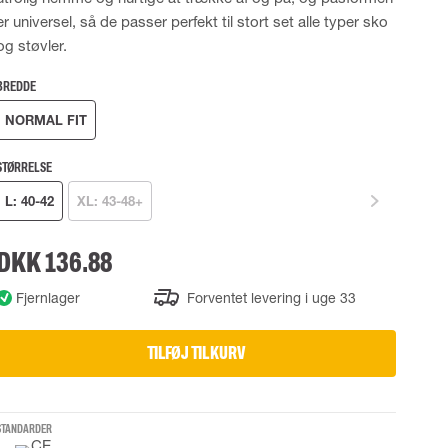
er universel, så de passer perfekt til stort set alle typer sko
UDSTYR
TASKER
og støvler.
Løftetasker
er
Diverse tasker
BREDDE
NORMAL FIT
okke
STØRRELSE
L: 40-42
XL: 43-48+
uering
DKK 136.88
Fjernlager
Forventet levering i uge 33
TILFØJ TIL KURV
STANDARDER