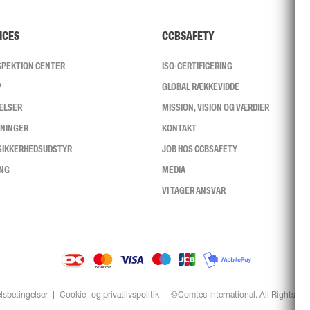
ICES
CCBSAFETY
NSPEKTION CENTER
ISO-CERTIFICERING
P
GLOBAL RÆKKEVIDDE
ELSER
MISSION, VISION OG VÆRDIER
SNINGER
KONTAKT
 SIKKERHEDSUDSTYR
JOB HOS CCBSAFETY
ING
MEDIA
VI TAGER ANSVAR
lsbetingelser
Cookie- og privatlivspolitik
©Comtec International. All Rights Re