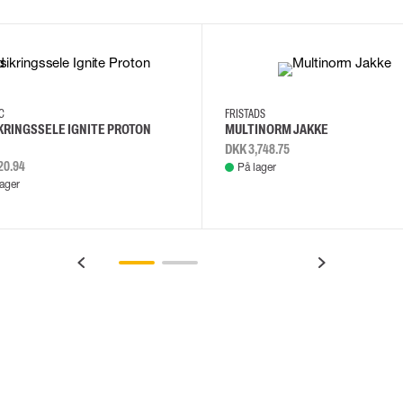
2XL
3XL
4XL
L
EC
FRISTADS
KRINGSSELE IGNITE PROTON
MULTINORM JAKKE
DKK 3,748.75
20.94
På lager
lager