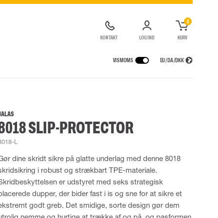
0
KONTAKT
LOG IND
KURV
VIS MOMS
EU / DA / DKK
ER
REGNTØJ
ÅNDEDRÆTSVÆRN
CONTAINERLØSNINGER
agter
Regnjakker
Halv- og hel masker
JALAS
8018 SLIP-PROTECTOR
ragter
Regnbukser
Filtre
de kedeldragter
Regnkedeldragter
Engangsmasker
8018-L
ldragter
r Lygter og Pandelamper
Regnsæt
Motorenheder
High Vis regntøj
Luft- og trykluftsystemer
Gør dine skridt sikre på glatte underlag med denne 8018
Flammehæmmende regntøj
Nødflugt og redning
skridsikring i robust og strækbart TPE-materiale.
Multinorm regntøj
Tilbehør til åndedrætsværn
Skridbeskyttelsen er udstyret med seks strategisk
placerede dupper, der bider fast i is og sne for at sikre et
ekstremt godt greb. Det smidige, sorte design gør dem
utrolig nemme og hurtige at trække af og på, og pasformen