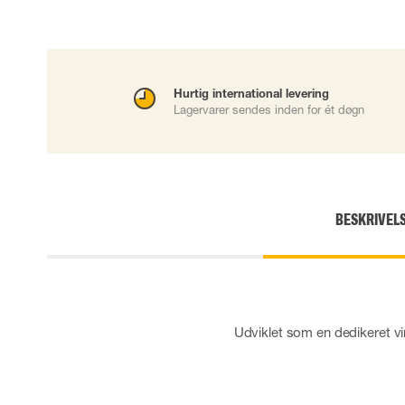
Skærehæmmende handsker
Engangshandsker
Vibrationsdæmpende handsker
Impact handsker
Hurtig international levering
Diverse handsker
Lagervarer sendes inden for ét døgn
Elektrisk isolerende handsker
Arc Flash Handsker
Tilbehør til handsker
BESKRIVEL
Udviklet som en dedikeret v