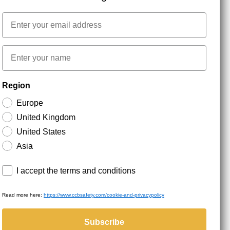
Email
NYHEDSBREV TILMELDING
First name
Hold dig opdateret med gode tilbud og
Region
produktnyheder. Din e-mail opbevares sikkert og du
kan til enhver tid
Europe
United Kingdom
United States
Asia
Terms and conditions
I accept the terms and conditions
Read more here:
https://www.ccbsafety.com/cookie-and-privacypolicy
served.
Subscribe