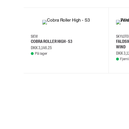
35
36
37
38
M/2XL
SIEVI
SKYLOT
COBRA ROLLER HIGH - S3
FALDSI
WIND
DKK 3,146.25
DKK 3,1
På lager
Fjern