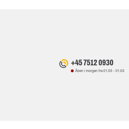
+45 7512 0930
Åben i morgen fra
01:03
-
01:03