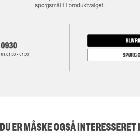
spørgsmål til produktvalget.
BLIV R
 0930
 fra
01:03
-
01:03
SPØRG O
DU ER MÅSKE OGSÅ INTERESSERET 