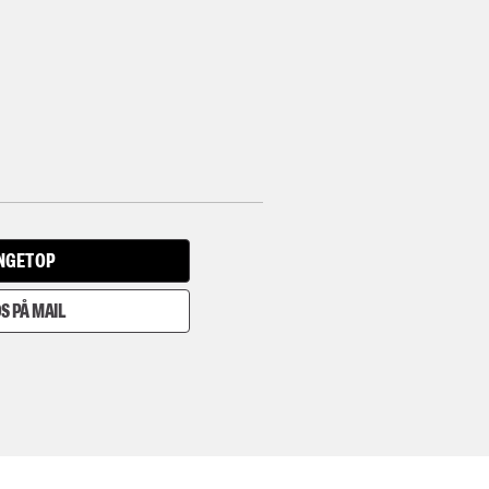
INGET OP
S PÅ MAIL