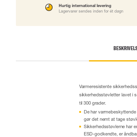
Skærehæmmende handsker
Hurtig international levering
Lagervarer sendes inden for ét døgn
Engangshandsker
Vibrationsdæmpende handsker
Impact handsker
Diverse handsker
Elektrisk isolerende handsker
Arc Flash Handsker
BESKRIVEL
Tilbehør til handsker
Varmeresistente sikkerhedsst
sikkerhedsstøvletter lavet 
til 300 grader.
De har varmebeskyttende fo
gør det nemt at tage støv
Sikkerhedsstøvlerne har en
ESD-godkendte, er åndbare