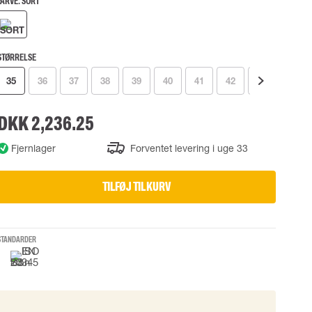
FARVE:
SORT
UDSTYR
TASKER
Løftetasker
er
Diverse tasker
STØRRELSE
35
36
37
38
39
40
41
42
43
44
okke
DKK 2,236.25
Fjernlager
Forventet levering i uge 33
uering
TILFØJ TIL KURV
STANDARDER