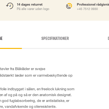
14 dages returret
Professionel rådgivn
På alle varer uden logo
+45 7512 0930
SE
SPECIFIKATIONER
øvler fra Blåkläder er svejse
i slidstærkt læder som er varmebeskyttende op
lie indbygget i sålen, en freelock lukning som
len af og på og så er den anatomisk designet.
 god fugtabsorbering, de er antistatiske, er
, vandafvisende og olieresistente.