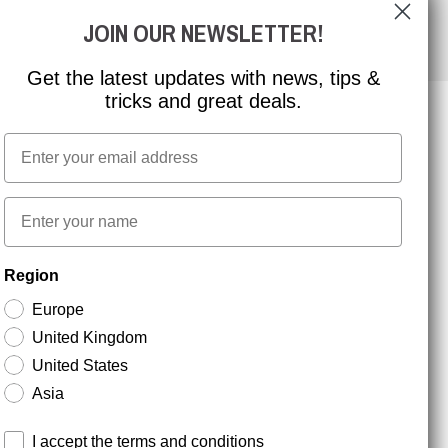
JOIN OUR NEWSLETTER!
Get the latest updates with news, tips &
tricks and great deals.
Email
NYHEDSBREV TILMELDING
First name
Hold dig opdateret med gode tilbud og
Region
produktnyheder. Din e-mail opbevares sikkert og du
kan til enhver tid
Europe
United Kingdom
United States
Asia
Terms and conditions
I accept the terms and conditions