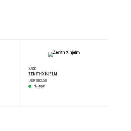
I
KASK
KASK
ZENITH X HJELM
ZENITH X
DKK 982.50
DKK 982.
På lager
På lage