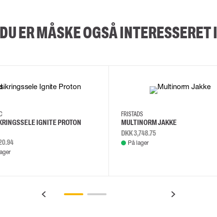
DU ER MÅSKE OGSÅ INTERESSERET 
2XL
3XL
4XL
L
EC
FRISTADS
KRINGSSELE IGNITE PROTON
MULTINORM JAKKE
DKK 3,748.75
20.94
På lager
lager