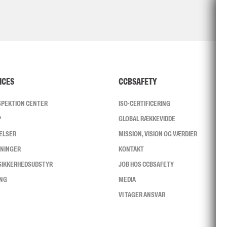
ICES
CCBSAFETY
NSPEKTION CENTER
ISO-CERTIFICERING
P
GLOBAL RÆKKEVIDDE
ELSER
MISSION, VISION OG VÆRDIER
SNINGER
KONTAKT
 SIKKERHEDSUDSTYR
JOB HOS CCBSAFETY
ING
MEDIA
VI TAGER ANSVAR