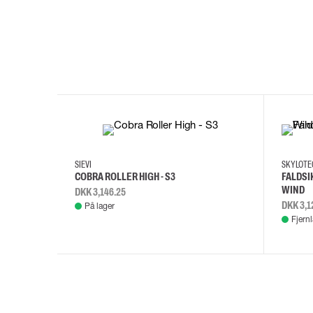
35
36
37
38
M/2XL
SIEVI
SKYLOT
COBRA ROLLER HIGH - S3
FALDSI
WIND
DKK 3,146.25
DKK 3,1
På lager
Fjern