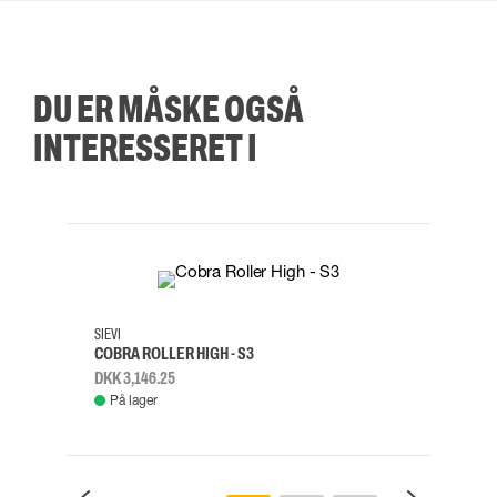
DU ER MÅSKE OGSÅ
INTERESSERET I
35
36
37
38
M/2XL
SIEVI
SKYLO
COBRA ROLLER HIGH - S3
FALD
DKK 3,146.25
DKK 3
På lager
Fje