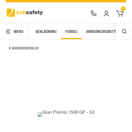
0
MENU
BEKLÆDNING
FODTØJ
SIKKERHEDSUDSTYR
AR
SIKKERHEDSSTØVLER