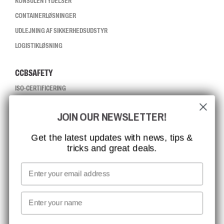
KONSULENTYDELSER
CONTAINERLØSNINGER
UDLEJNING AF SIKKERHEDSUDSTYR
LOGISTIKLØSNING
CCBSAFETY
ISO-CERTIFICERING
GLOBAL RÆKKEVIDDE
JOIN OUR NEWSLETTER!
MISSION, VISION OG VÆRDIER
KONTAKT
Get the latest updates with news, tips &
tricks and great deals.
JOB HOS CCBSAFETY
MEDIA
Email
VI TAGER ANSVAR
First name
NYHEDSBREV TILMELDING