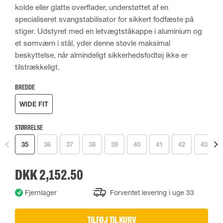
kolde eller glatte overflader, understøttet af en
specialiseret svangstabilisator for sikkert fodfæste på
stiger. Udstyret med en letvægtståkappe i aluminium og
et sømværn i stål, yder denne støvle maksimal
beskyttelse, når almindeligt sikkerhedsfodtøj ikke er
tilstrækkeligt.
BREDDE
WIDE FIT
STØRRELSE
35
36
37
38
39
40
41
42
43
DKK 2,152.50
Fjernlager
Forventet levering i uge 33
TILFØJ TIL KURV