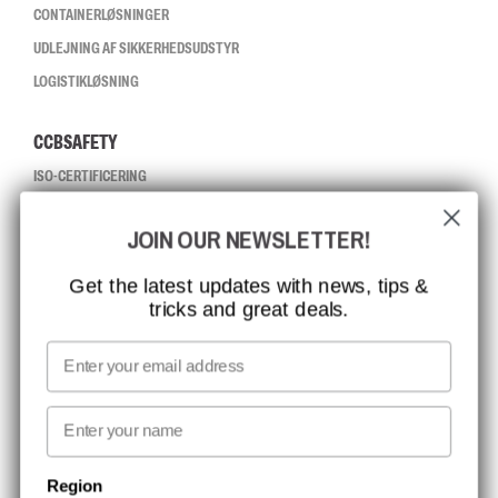
CONTAINERLØSNINGER
UDLEJNING AF SIKKERHEDSUDSTYR
LOGISTIKLØSNING
CCBSAFETY
ISO-CERTIFICERING
GLOBAL RÆKKEVIDDE
JOIN OUR NEWSLETTER!
MISSION, VISION OG VÆRDIER
KONTAKT
Get the latest updates with news, tips &
tricks and great deals.
JOB HOS CCBSAFETY
MEDIA
Email
VI TAGER ANSVAR
First name
NYHEDSBREV TILMELDING
Region