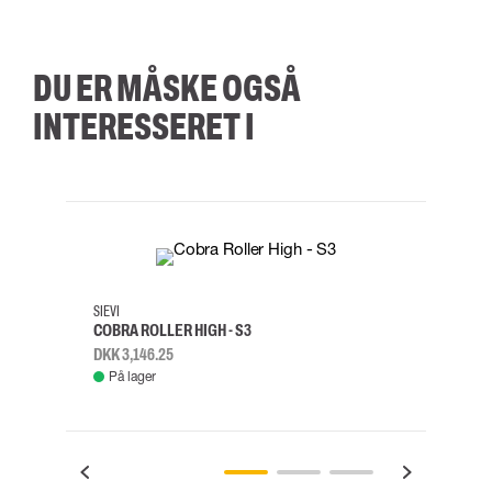
DU ER MÅSKE OGSÅ
INTERESSERET I
35
36
37
38
M/2XL
SIEVI
SKYLO
COBRA ROLLER HIGH - S3
FALD
DKK 3,146.25
DKK 3
På lager
Fje