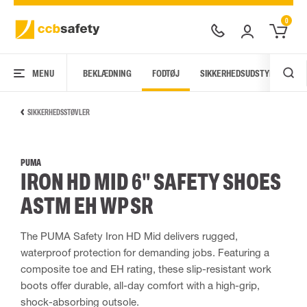
0
MENU
BEKLÆDNING
FODTØJ
SIKKERHEDSUDSTYR
AR
SIKKERHEDSSTØVLER
PUMA
IRON HD MID 6" SAFETY SHOES
ASTM EH WP SR
The PUMA Safety Iron HD Mid delivers rugged,
waterproof protection for demanding jobs. Featuring a
composite toe and EH rating, these slip-resistant work
boots offer durable, all-day comfort with a high-grip,
shock-absorbing outsole.