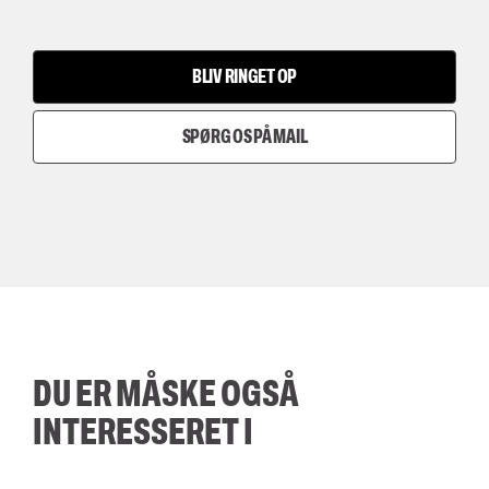
BLIV RINGET OP
SPØRG OS PÅ MAIL
DU ER MÅSKE OGSÅ
INTERESSERET I