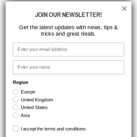
GLOBAL RÆKKEVIDDE
JOIN OUR NEWSLETTER!
MISSION, VISION OG VÆRDIER
KONTAKT
Get the latest updates with news, tips &
tricks and great deals.
JOB HOS CCBSAFETY
MEDIA
Email
VI TAGER ANSVAR
First name
NYHEDSBREV TILMELDING
Region
Europe
Hold dig opdateret med gode tilbud og produktnyheder. Din e-mail
United Kingdom
opbevares sikkert og du kan til enhver tid
United States
Asia
Terms and conditions
I accept the terms and conditions