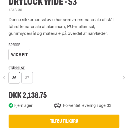
DRYLOCK WIDE - S3
1818-36
Denne sikkerhedsstøvle har sømværnsmateriale af stål,
tåhættemateriale af aluminum, PU-mellemsål,
gummiydersål og materiale på overdel af narvlæder.
BREDDE
WIDE FIT
STØRRELSE
36
37
DKK 2,138.75
Fjernlager
Forventet levering i uge 33
TILFØJ TIL KURV