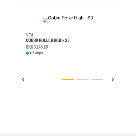
35
36
37
38
M/2XL
SIEVI
SKYLO
COBRA ROLLER HIGH - S3
FALD
DKK 3,146.25
DKK 3
På lager
Fje