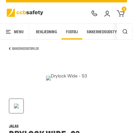
0
MENU
BEKLÆDNING
FODTØJ
SIKKERHEDSUDSTYR
AR
SIKKERHEDSSTØVLER
JALAS