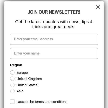
GLOBAL RÆKKEVIDDE
JOIN OUR NEWSLETTER!
MISSION, VISION OG VÆRDIER
KONTAKT
Get the latest updates with news, tips &
tricks and great deals.
JOB HOS CCBSAFETY
MEDIA
Email
VI TAGER ANSVAR
First name
NYHEDSBREV TILMELDING
Region
Europe
Hold dig opdateret med gode tilbud og produktnyheder. Din e-mail
United Kingdom
opbevares sikkert og du kan til enhver tid
United States
Asia
Terms and conditions
I accept the terms and conditions