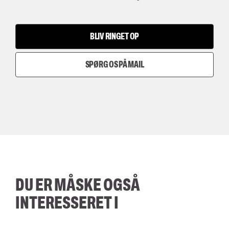
BLIV RINGET OP
SPØRG OS PÅ MAIL
DU ER MÅSKE OGSÅ
INTERESSERET I