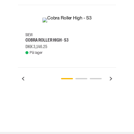
35
36
37
38
M/2XL
SIEVI
SKYLO
COBRA ROLLER HIGH - S3
FALD
DKK 3,146.25
DKK 3
På lager
Fje