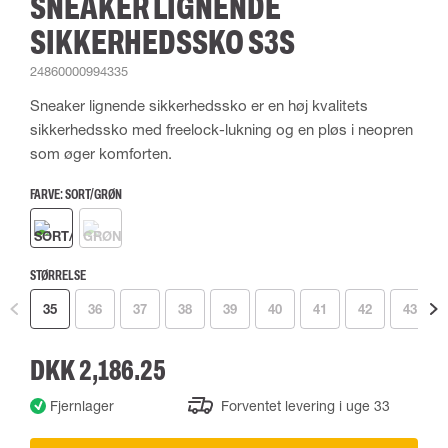
SNEAKER LIGNENDE
SIKKERHEDSSKO S3S
24860000994335
Sneaker lignende sikkerhedssko er en høj kvalitets
sikkerhedssko med freelock-lukning og en pløs i neopren
som øger komforten.
FARVE:
SORT/GRØN
STØRRELSE
35
36
37
38
39
40
41
42
43
DKK 2,186.25
Fjernlager
Forventet levering i uge 33