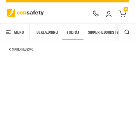
0
MENU
BEKLÆDNING
FODTØJ
SIKKERHEDSUDSTYR
AR
SIKKERHEDSSKO