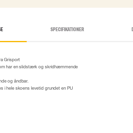
SE
SPECIFIKATIONER
ra Grisport
som har en slidstærk og skridhæmmende
nde og åndbar.
 i hele skoens levetid grundet en PU