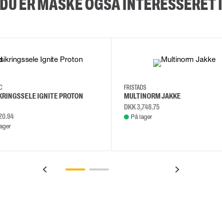
DU ER MÅSKE OGSÅ INTERESSERET 
2XL
3XL
4XL
L
EC
FRISTADS
KRINGSSELE IGNITE PROTON
MULTINORM JAKKE
DKK 3,748.75
20.94
På lager
lager