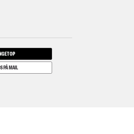
INGET OP
S PÅ MAIL