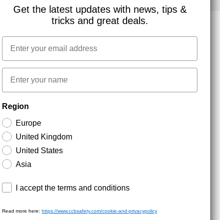
Get the latest updates with news, tips &
tricks and great deals.
Email
NYHEDSBREV TILMELDING
First name
Hold dig opdateret med gode tilbud og
Region
produktnyheder. Din e-mail opbevares sikkert og du
kan til enhver tid
Europe
United Kingdom
United States
Asia
Terms and conditions
I accept the terms and conditions
Read more here:
https://www.ccbsafety.com/cookie-and-privacypolicy