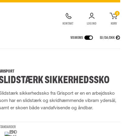
0
KONTAKT
LOG IND
KURV
VIS MOMS
EU / DA / DKK
ER
REGNTØJ
ÅNDEDRÆTSVÆRN
CONTAINERLØSNINGER
agter
Regnjakker
Halv- og hel masker
GRISPORT
SLIDSTÆRK SIKKERHEDSSKO
ragter
Regnbukser
Filtre
de kedeldragter
Regnkedeldragter
Engangsmasker
ldragter
r Lygter og Pandelamper
Regnsæt
Motorenheder
Slidstærk sikkerhedssko fra Grisport er en en arbejdssko
High Vis regntøj
Luft- og trykluftsystemer
som har en slidstærk og skridhæmmende vibram ydersål,
Flammehæmmende regntøj
Nødflugt og redning
samt er skoen både vandafvisende og åndbar.
Multinorm regntøj
Tilbehør til åndedrætsværn
STANDARDER