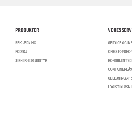
PRODUKTER
VORES SERV
BEKLÆDNING
SERVICE OG I
FODTØJ
ONE STOP SHO
SIKKERHEDSUDSTYR
KONSULENTYD
CONTAINERLØ
UDLEJNING AF
LOGISTIKLØSN