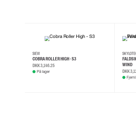
35
36
37
38
M/2XL
SIEVI
SKYLOT
COBRA ROLLER HIGH - S3
FALDSI
WIND
DKK 3,146.25
DKK 3,1
På lager
Fjern