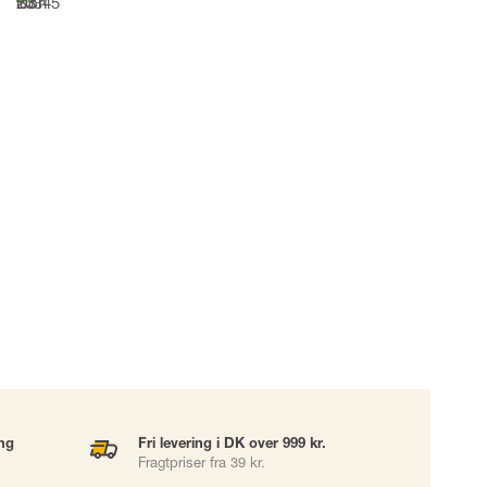
UDSTYR
TASKER
Løftetasker
er
Diverse tasker
okke
uering
ing
Fri levering i DK over 999 kr.
Fragtpriser fra 39 kr.