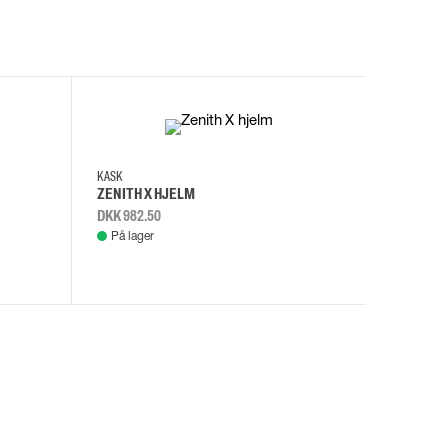
I
KASK
KASK
ZENITH X HJELM
ZENITH X
DKK 982.50
DKK 982.
På lager
På lage