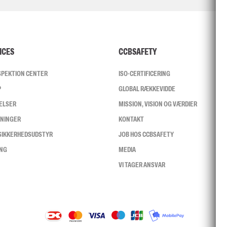
ICES
CCBSAFETY
NSPEKTION CENTER
ISO-CERTIFICERING
P
GLOBAL RÆKKEVIDDE
ELSER
MISSION, VISION OG VÆRDIER
SNINGER
KONTAKT
 SIKKERHEDSUDSTYR
JOB HOS CCBSAFETY
ING
MEDIA
VI TAGER ANSVAR