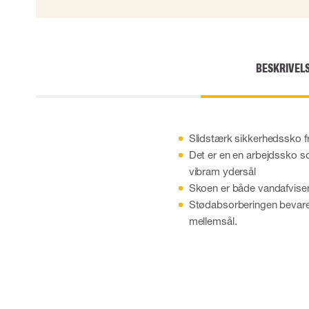
Skærehæmmende handsker
Engangshandsker
Vibrationsdæmpende handsker
Impact handsker
BESKRIVEL
Diverse handsker
Elektrisk isolerende handsker
Arc Flash Handsker
Tilbehør til handsker
Slidstærk sikkerhedssko f
Det er en en arbejdssko 
vibram ydersål
Skoen er både vandafvise
Stødabsorberingen bevares
mellemsål.