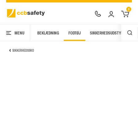
0
MENU
BEKLÆDNING
FODTØJ
SIKKERHEDSUDSTYR
AR
SIKKERHEDSSKO