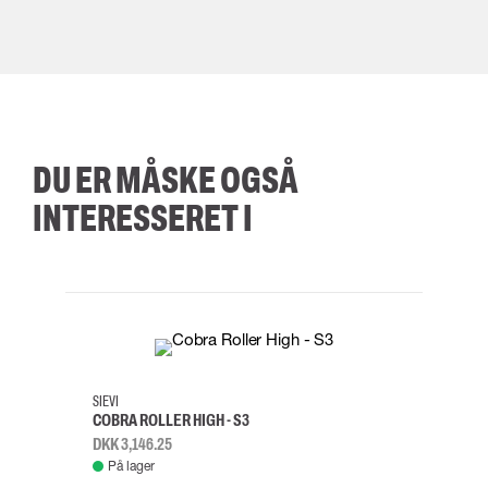
DU ER MÅSKE OGSÅ
INTERESSERET I
35
36
37
38
M/2XL
SIEVI
SKYLO
COBRA ROLLER HIGH - S3
FALD
DKK 3,146.25
DKK 3
På lager
Fje