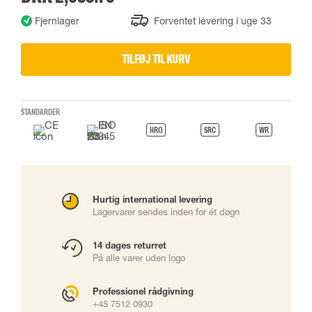
Fjernlager
Forventet levering i uge 33
TILFØJ TIL KURV
STANDARDER
HRO
SRC
WR
Hurtig international levering
Lagervarer sendes inden for ét døgn
14 dages returret
På alle varer uden logo
Professionel rådgivning
+45 7512 0930