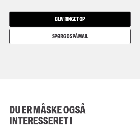
BLIV RINGET OP
SPØRG OS PÅ MAIL
DU ER MÅSKE OGSÅ
INTERESSERET I