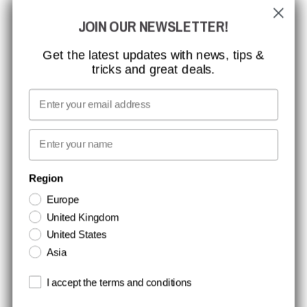
GLOBAL RÆKKEVIDDE
JOIN OUR NEWSLETTER!
MISSION, VISION OG VÆRDIER
KONTAKT
Get the latest updates with news, tips &
tricks and great deals.
JOB HOS CCBSAFETY
MEDIA
Email
VI TAGER ANSVAR
First name
NYHEDSBREV TILMELDING
Region
Europe
Hold dig opdateret med gode tilbud og produktnyheder. Din e-mail
United Kingdom
opbevares sikkert og du kan til enhver tid
United States
Asia
Terms and conditions
I accept the terms and conditions