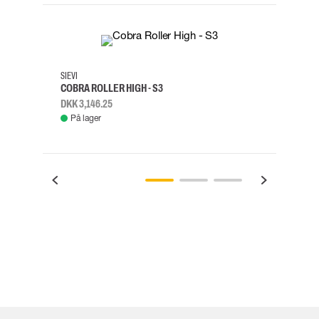
35
36
37
38
M/2XL
SIEVI
SKYLO
COBRA ROLLER HIGH - S3
FALD
DKK 3,146.25
DKK 3
På lager
Fje