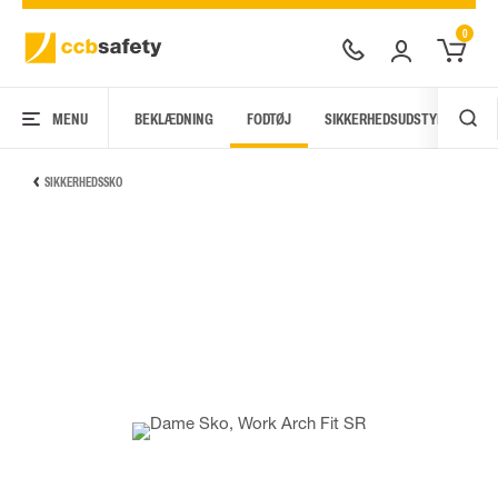
0
MENU
BEKLÆDNING
FODTØJ
SIKKERHEDSUDSTYR
AR
SIKKERHEDSSKO