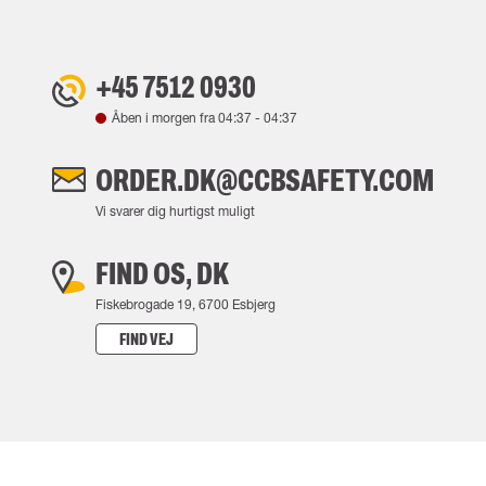
+45 7512 0930
Åben i morgen fra
04:37
-
04:37
ORDER.DK@CCBSAFETY.COM
Vi svarer dig hurtigst muligt
FIND OS, DK
Fiskebrogade 19, 6700 Esbjerg
FIND VEJ