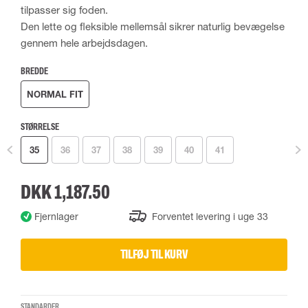
tilpasser sig foden.
Den lette og fleksible mellemsål sikrer naturlig bevægelse
gennem hele arbejdsdagen.
BREDDE
NORMAL FIT
STØRRELSE
35
36
37
38
39
40
41
DKK 1,187.50
Fjernlager
Forventet levering i uge 33
TILFØJ TIL KURV
STANDARDER