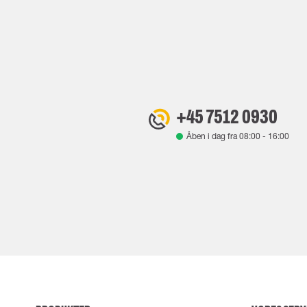
+45 7512 0930
Åben i dag fra
08:00
-
16:00