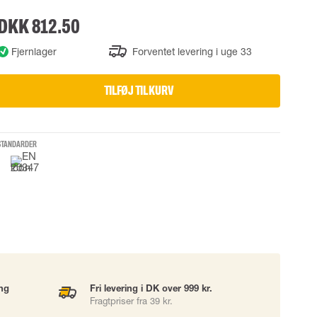
DKK 812.50
UDSTYR
TASKER
Løftetasker
Fjernlager
Forventet levering i uge 33
er
Diverse tasker
TILFØJ TIL KURV
okke
STANDARDER
uering
ing
Fri levering i DK over 999 kr.
Fragtpriser fra 39 kr.