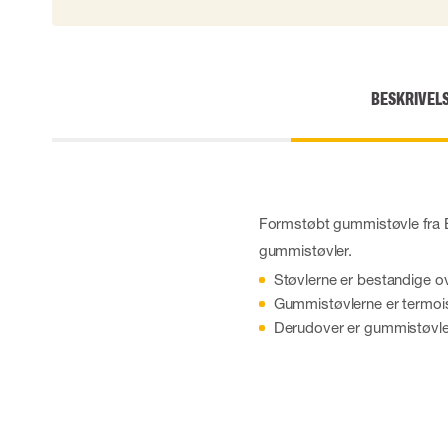
Skærehæmmende handsker
Engangshandsker
Vibrationsdæmpende handsker
Impact handsker
BESKRIVEL
Diverse handsker
Elektrisk isolerende handsker
Arc Flash Handsker
Tilbehør til handsker
Formstøbt gummistøvle fra
gummistøvler.
Støvlerne er bestandige ov
Gummistøvlerne er termois
Derudover er gummistøvle