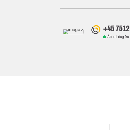
+45 7512
Åben i dag fra