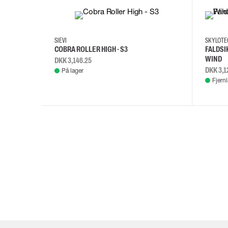
35
36
37
38
M/2XL
SIEVI
SKYLOT
COBRA ROLLER HIGH - S3
FALDSI
WIND
DKK 3,146.25
DKK 3,1
På lager
Fjern