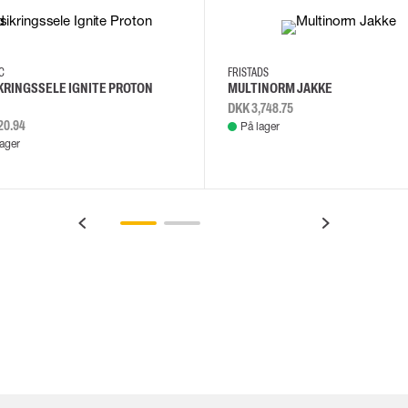
2XL
3XL
4XL
L
EC
FRISTADS
KRINGSSELE IGNITE PROTON
MULTINORM JAKKE
DKK 3,748.75
20.94
På lager
lager