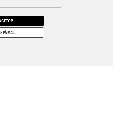
INGET OP
S PÅ MAIL
I