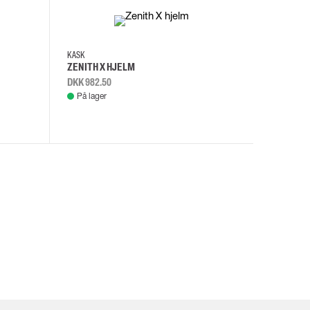
KASK
KASK
ZENITH X HJELM
ZENITH X
DKK 982.50
DKK 982.
På lager
På lage