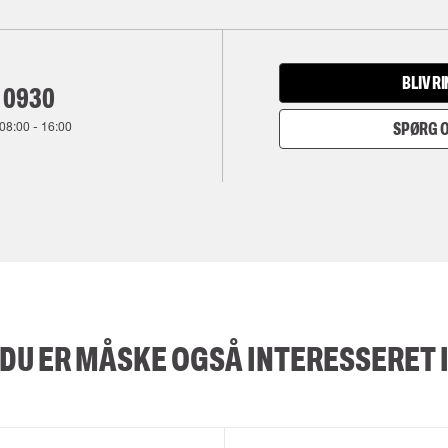
BLIV R
 0930
08:00
-
16:00
SPØRG O
DU ER MÅSKE OGSÅ INTERESSERET 