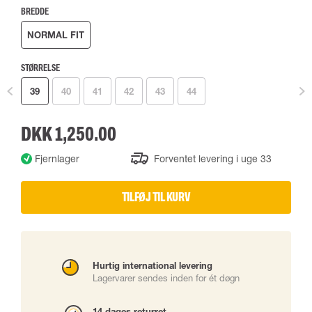
BREDDE
NORMAL FIT
STØRRELSE
39
40
41
42
43
44
DKK 1,250.00
Fjernlager
Forventet levering i uge 33
TILFØJ TIL KURV
Hurtig international levering
Lagervarer sendes inden for ét døgn
14 dages returret