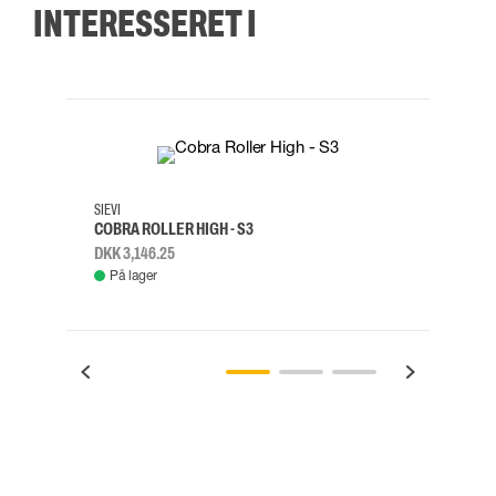
INTERESSERET I
35
36
37
38
M/2XL
SIEVI
SKYLO
COBRA ROLLER HIGH - S3
FALD
DKK 3,146.25
DKK 3
På lager
Fje