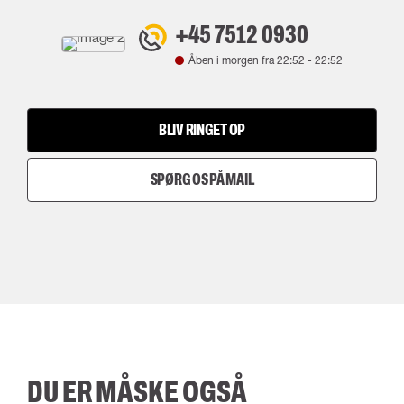
+45 7512 0930
Åben i morgen fra
22:52
-
22:52
BLIV RINGET OP
SPØRG OS PÅ MAIL
DU ER MÅSKE OGSÅ