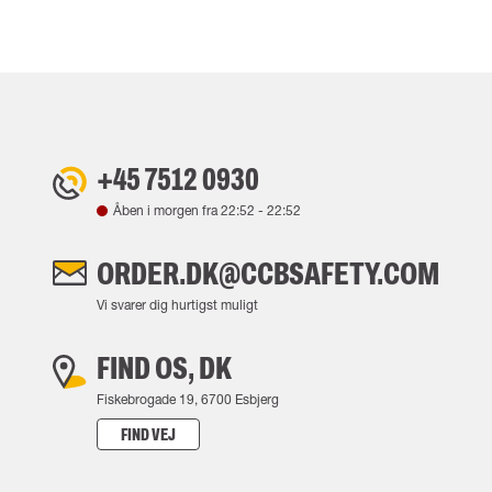
+45 7512 0930
Åben i morgen fra
22:52
-
22:52
ORDER.DK@CCBSAFETY.COM
Vi svarer dig hurtigst muligt
FIND OS, DK
Fiskebrogade 19, 6700 Esbjerg
FIND VEJ