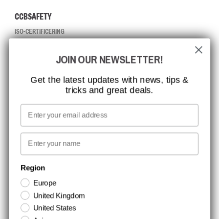
CCBSAFETY
ISO-CERTIFICERING
GLOBAL RÆKKEVIDDE
JOIN OUR NEWSLETTER!
MISSION, VISION OG VÆRDIER
KONTAKT
Get the latest updates with news, tips &
tricks and great deals.
JOB HOS CCBSAFETY
MEDIA
Email
VI TAGER ANSVAR
First name
NYHEDSBREV TILMELDING
Region
Europe
Hold dig opdateret med gode tilbud og produktnyheder. Din e-mail
United Kingdom
opbevares sikkert og du kan til enhver tid
United States