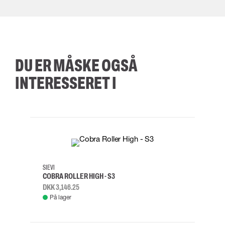
DU ER MÅSKE OGSÅ
INTERESSERET I
35
36
37
38
M/2XL
SIEVI
SKYLO
COBRA ROLLER HIGH - S3
FALD
DKK 3,146.25
DKK 3
På lager
Fje