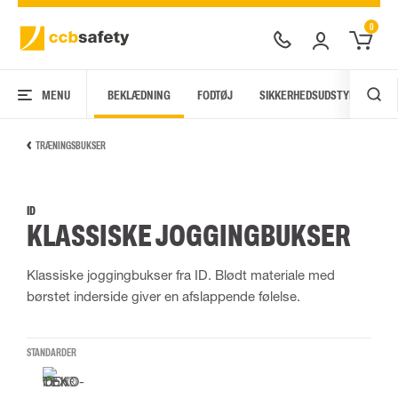
0
MENU
BEKLÆDNING
FODTØJ
SIKKERHEDSUDSTYR
AR
TRÆNINGSBUKSER
ID
KLASSISKE JOGGINGBUKSER
Klassiske joggingbukser fra ID. Blødt materiale med
børstet inderside giver en afslappende følelse.
STANDARDER