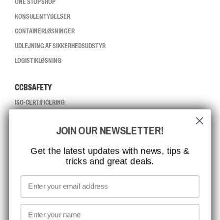
ONE STOP SHOP
KONSULENTYDELSER
CONTAINERLØSNINGER
UDLEJNING AF SIKKERHEDSUDSTYR
LOGISTIKLØSNING
CCBSAFETY
ISO-CERTIFICERING
GLOBAL RÆKKEVIDDE
JOIN OUR NEWSLETTER!
MISSION, VISION OG VÆRDIER
KONTAKT
Get the latest updates with news, tips &
tricks and great deals.
JOB HOS CCBSAFETY
MEDIA
Email
VI TAGER ANSVAR
First name
NYHEDSBREV TILMELDING