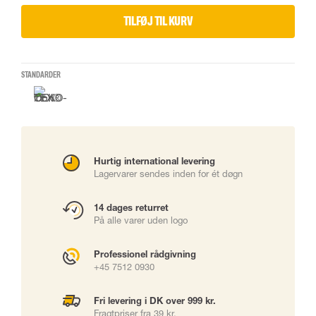
TILFØJ TIL KURV
STANDARDER
Hurtig international levering
Lagervarer sendes inden for ét døgn
14 dages returret
På alle varer uden logo
Professionel rådgivning
+45 7512 0930
Fri levering i DK over 999 kr.
Fragtpriser fra 39 kr.