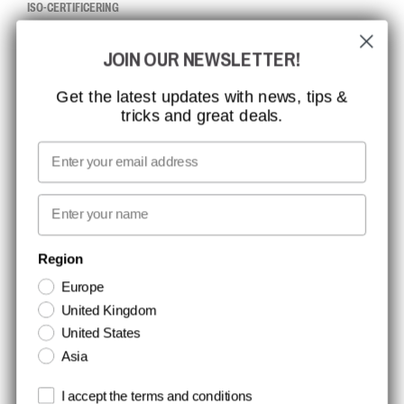
ISO-CERTIFICERING
GLOBAL RÆKKEVIDDE
JOIN OUR NEWSLETTER!
MISSION, VISION OG VÆRDIER
KONTAKT
Get the latest updates with news, tips &
tricks and great deals.
JOB HOS CCBSAFETY
MEDIA
Email
VI TAGER ANSVAR
First name
NYHEDSBREV TILMELDING
Region
Europe
Hold dig opdateret med gode tilbud og produktnyheder. Din e-mail
United Kingdom
opbevares sikkert og du kan til enhver tid
United States
Asia
Terms and conditions
I accept the terms and conditions