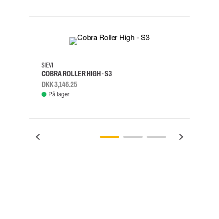
35
36
37
38
M/2XL
SIEVI
SKYLO
COBRA ROLLER HIGH - S3
FALD
DKK 3,146.25
DKK 3
På lager
Fje