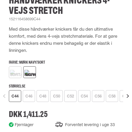
HÅNDVÆRKER KNICKERS 4-
VEJS STRETCH
152116458699C44
Med disse håndværker knickers får du den ultimative
komfort, med dens 4-vejs stretchmateriale. For at gøre
denne knickers endnu mere behagelig er der elastik i
linningen.
FARVE:
MØRK NAVY/SORT
STØRRELSE
C44
C46
C48
C50
C52
C54
C56
C58
C60
DKK 1,411.25
Fjernlager
Forventet levering i uge 33