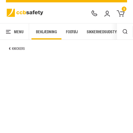
0
MENU
BEKLÆDNING
FODTØJ
SIKKERHEDSUDSTYR
AR
KNICKERS