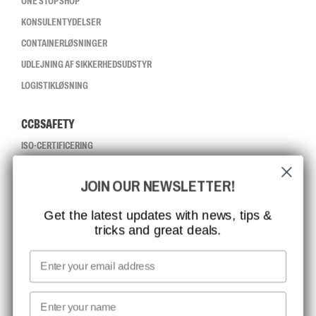
ONE STOP SHOP
KONSULENTYDELSER
CONTAINERLØSNINGER
UDLEJNING AF SIKKERHEDSUDSTYR
LOGISTIKLØSNING
CCBSAFETY
ISO-CERTIFICERING
GLOBAL RÆKKEVIDDE
JOIN OUR NEWSLETTER!
MISSION, VISION OG VÆRDIER
KONTAKT
Get the latest updates with news, tips &
tricks and great deals.
JOB HOS CCBSAFETY
MEDIA
Email
VI TAGER ANSVAR
First name
NYHEDSBREV TILMELDING