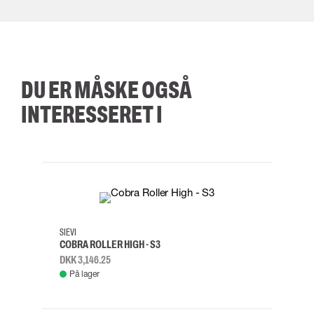
DU ER MÅSKE OGSÅ
INTERESSERET I
35
36
37
38
M/2XL
SIEVI
SKYLO
COBRA ROLLER HIGH - S3
FALD
DKK 3,146.25
DKK 3
På lager
Fje