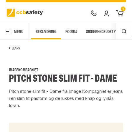
0
MENU
BEKLÆDNING
FODTØJ
SIKKERHEDSUDSTYR
AR
JEANS
IMAGEKOMPAGNIET
PITCH STONE SLIM FIT - DAME
Pitch stone slim fit - Dame fra Image Kompagniet er jeans
i en slim fit pasform og de lukkes med knap og lynlås
foran.