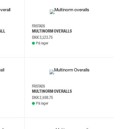
C48
C56
C58
FRISTADS
ALL
MULTINORM OVERALLS
DKK 3,123.75
På lager
C48
C50
C52
C54
FRISTADS
MULTINORM OVERALLS
DKK 2,498.75
På lager