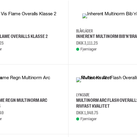
48
C150
C152
C46
C48
C50
C52
BLÅKLÄDER
 FLAME OVERALLS KLASSE 2
INHERENT MULTINORM BIB'N'BR
25
DKK 3,111.25
er
Fjernlager
XL
3XL
4XL
5XL
L
LYNGSØE
ME REGN MULTINORM ARC
MULTINORM ARC FLASH OVERALLS
S
RIVFAST KVALITET
49
DKK 1,948.75
er
Fjernlager