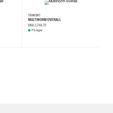
C54
C56
C48
D100
TRANEMO
MULTINORM OVERALL
DKK 3,748.75
På lager