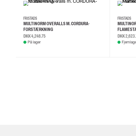
C50
C52
C56
C44
C44
C46
FRISTADS
FRISTADS
MULTINORM OVERALLS M. CORDURA-
MULTINOR
FORSTÆRKNING
FLAMEST
DKK 4,248.75
DKK 2,623.
På lager
Fjernlag