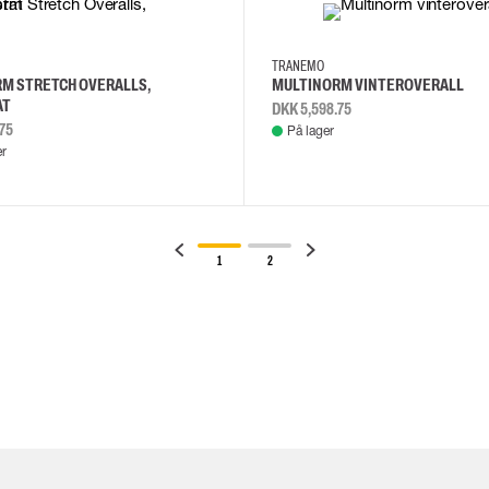
C48
C50
XS
S
M
L
TRANEMO
M STRETCH OVERALLS,
MULTINORM VINTEROVERALL
AT
DKK 5,598.75
75
På lager
er
1
2