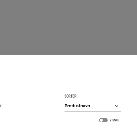
UDSTYR
TASKER
Løftetasker
er
Diverse tasker
okke
uering
SORTER
Produktnavn
RE
VIS SKU