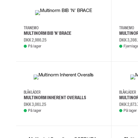
C50
C52
C54
C56
C44
C46
TRANEMO
TRANEMO
MULTINORM BIB 'N' BRACE
MULTINO
DKK 2,986.25
DKK 3,398.
På lager
Fjernlag
C46
C48
C50
C52
C48
C50
BLÅKLÄDER
BLÅKLÄDER
MULTINORM INHERENT OVERALLS
MULTINOR
DKK 3,061.25
DKK 2,873.
På lager
På lager