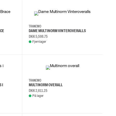
S
M
L
XL
TRANEMO
ACE
DAME MULTINORM VINTEROVERALLS
DKK 5,598.75
Fjernlager
D116
C46
C48
C50
TRANEMO
 I
MULTINORM OVERALL
DKK 2,611.25
På lager