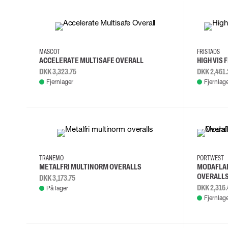
Skærehæmmende handsker
Engangshandsker
76C46
76C48
76C50
76C52
C146
C1
Vibrationsdæmpende handsker
Impact handsker
MASCOT
FRISTADS
Diverse handsker
ACCELERATE MULTISAFE OVERALL
HIGH VIS
Elektrisk isolerende handsker
DKK 3,323.75
DKK 2,461.
Arc Flash Handsker
Fjernlager
Fjernlag
Tilbehør til handsker
C44
C46
C48
C50
L
M
S
TRANEMO
PORTWEST
METALFRI MULTINORM OVERALLS
MODAFLA
OVERALL
DKK 3,173.75
DKK 2,316.
På lager
Fjernlag