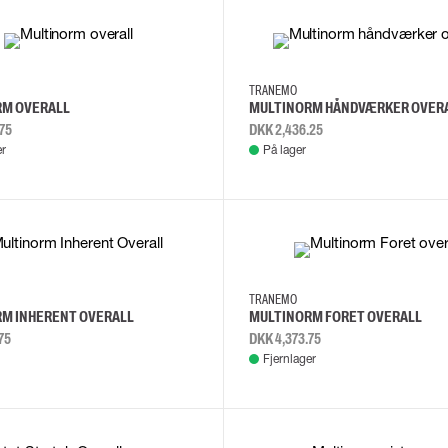
C48
C50
C44
C48
C46
C50
TRANEMO
RM OVERALL
MULTINORM HÅNDVÆRKER OVER
75
DKK 2,436.25
er
På lager
C52
C54
C44
C46
C48
C50
TRANEMO
M INHERENT OVERALL
MULTINORM FORET OVERALL
75
DKK 4,373.75
Fjernlager