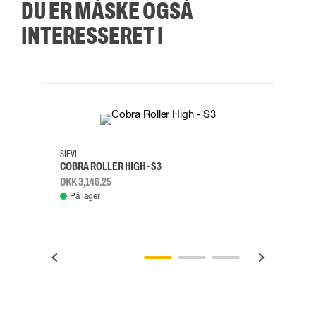
DU ER MÅSKE OGSÅ
INTERESSERET I
35
36
37
38
M/2XL
SIEVI
SKYLO
COBRA ROLLER HIGH - S3
FALD
DKK 3,146.25
DKK 3
På lager
Fje