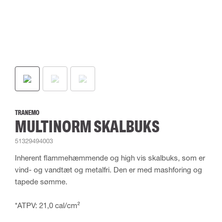
TRANEMO
MULTINORM SKALBUKS
51329494003
Inherent flammehæmmende og high vis skalbuks, som er
vind- og vandtæt og metalfri. Den er med mashforing og
tapede sømme.
*ATPV: 21,0 cal/cm²