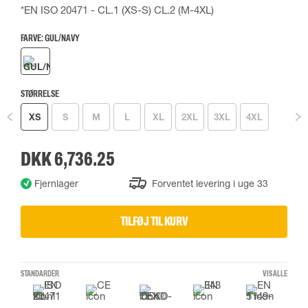
*EN ISO 20471 - CL.1 (XS-S) CL.2 (M-4XL)
FARVE:
GUL/NAVY
STØRRELSE
XS
S
M
L
XL
2XL
3XL
4XL
DKK 6,736.25
Fjernlager
Forventet levering i uge 33
TILFØJ TIL KURV
STANDARDER
VIS ALLE