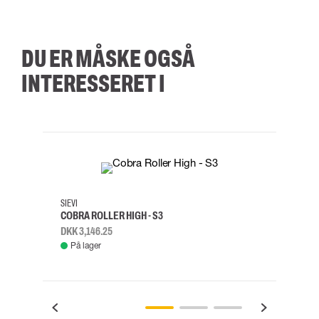
DU ER MÅSKE OGSÅ
INTERESSERET I
35
36
37
38
M/2XL
SIEVI
SKYLO
COBRA ROLLER HIGH - S3
FALD
DKK 3,146.25
DKK 3
På lager
Fje