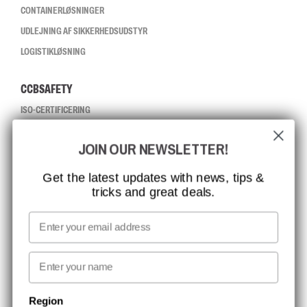
CONTAINERLØSNINGER
UDLEJNING AF SIKKERHEDSUDSTYR
LOGISTIKLØSNING
CCBSAFETY
ISO-CERTIFICERING
GLOBAL RÆKKEVIDDE
JOIN OUR NEWSLETTER!
MISSION, VISION OG VÆRDIER
KONTAKT
Get the latest updates with news, tips &
tricks and great deals.
JOB HOS CCBSAFETY
MEDIA
Email
VI TAGER ANSVAR
First name
NYHEDSBREV TILMELDING
Region