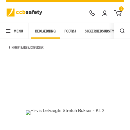
0
MENU
BEKLÆDNING
FODTØJ
SIKKERHEDSUDSTYR
AR
HIGH VIS ARBEJDSBUKSER