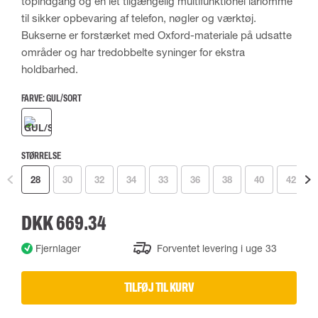
topindgang og en let tilgængelig multifunktionel lårlomme
til sikker opbevaring af telefon, nøgler og værktøj.
Bukserne er forstærket med Oxford-materiale på udsatte
områder og har tredobbelte syninger for ekstra
holdbarhed.
FARVE:
GUL/SORT
STØRRELSE
28
30
32
34
33
36
38
40
42
DKK 669.34
Fjernlager
Forventet levering i uge 33
TILFØJ TIL KURV