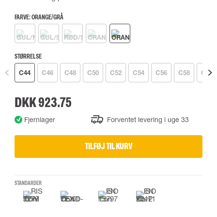
FARVE:
ORANGE/GRÅ
STØRRELSE
C44
C46
C48
C50
C52
C54
C56
C58
C60
DKK 923.75
Fjernlager
Forventet levering i uge 33
TILFØJ TIL KURV
STANDARDER