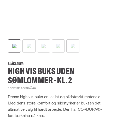
BLÅKLÄDER
HIGH VIS BUKS UDEN
SØMLOMMER - KL. 2
156618115396C44
Denne high vis buks er i et let og slidstærkt materiale.
Med dens store komfort og slidstyrker er buksen det
ultimative valg til hårdt arbejde. Den har CORDURA®-
forstærkning på knæ.