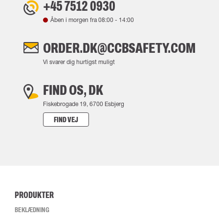
+45 7512 0930
Åben i morgen fra
08:00
-
14:00
ORDER.DK@CCBSAFETY.COM
Vi svarer dig hurtigst muligt
FIND OS, DK
Fiskebrogade 19, 6700 Esbjerg
FIND VEJ
PRODUKTER
BEKLÆDNING