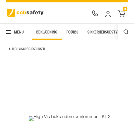
0
MENU
BEKLÆDNING
FODTØJ
SIKKERHEDSUDSTYR
AR
HIGH VIS ARBEJDSBUKSER