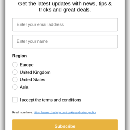
KONTAKT
Get the latest updates with news, tips &
tricks and great deals.
JOB HOS CCBSAFETY
MEDIA
Email
VI TAGER ANSVAR
First name
NYHEDSBREV TILMELDING
Region
Europe
Hold dig opdateret med gode tilbud og produktnyheder. Din e-mail
United Kingdom
opbevares sikkert og du kan til enhver tid
United States
Asia
Terms and conditions
I accept the terms and conditions
Read more here:
https://www.ccbsafety.com/cookie-and-privacypolicy
Handelsbetingelser
Cookie- og privatlivspolitik
©Comtec International. All Rights Reserved.
Subscribe