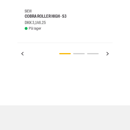
SIEVI
SKYLO
COBRA ROLLER HIGH - S3
FALD
DKK 3,146.25
DKK 3
På lager
Fje