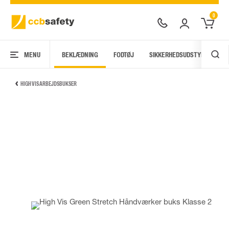
0
MENU
BEKLÆDNING
FODTØJ
SIKKERHEDSUDSTYR
AR
HIGH VIS ARBEJDSBUKSER