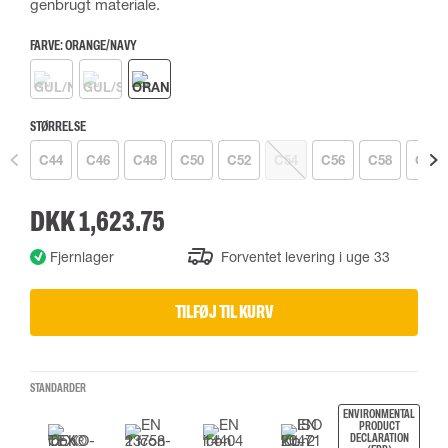
genbrugt materiale.
FARVE:
ORANGE/NAVY
STØRRELSE
C44
C46
C48
C50
C52
C54
C56
C58
C60
DKK 1,623.75
Fjernlager
Forventet levering i uge 33
TILFØJ TIL KURV
STANDARDER
ENVIRONMENTAL
PRODUCT
DECLARATION