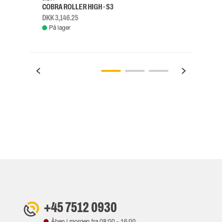
COBRA ROLLER HIGH - S3
FALD
DKK 3,146.25
DKK 3
På lager
Fje
+45 7512 0930
Åben i morgen fra
08:00
-
16:00