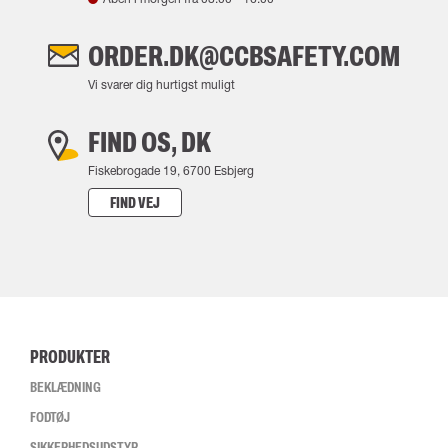
ORDER.DK@CCBSAFETY.COM
Vi svarer dig hurtigst muligt
FIND OS, DK
Fiskebrogade 19, 6700 Esbjerg
FIND VEJ
PRODUKTER
BEKLÆDNING
FODTØJ
SIKKERHEDSUDSTYR