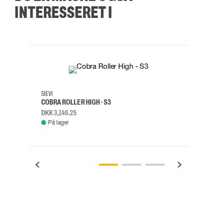
INTERESSERET I
35
36
37
38
M/2XL
SIEVI
SKYLO
COBRA ROLLER HIGH - S3
FALD
DKK 3,146.25
DKK 3
På lager
Fje