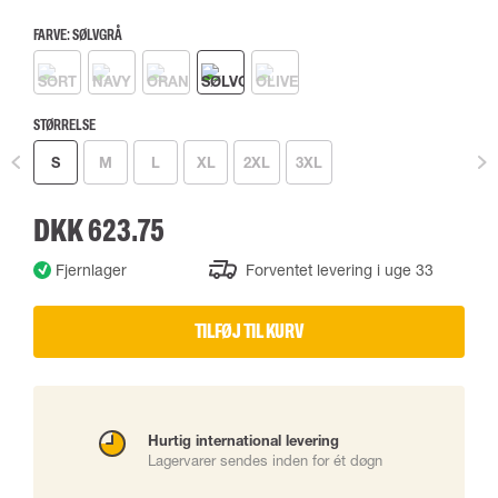
FARVE:
SØLVGRÅ
STØRRELSE
S
M
L
XL
2XL
3XL
DKK 623.75
Fjernlager
Forventet levering i uge 33
TILFØJ TIL KURV
Hurtig international levering
Lagervarer sendes inden for ét døgn