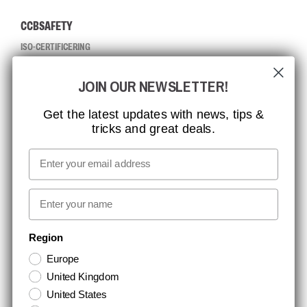
CCBSAFETY
ISO-CERTIFICERING
GLOBAL RÆKKEVIDDE
JOIN OUR NEWSLETTER!
MISSION, VISION OG VÆRDIER
KONTAKT
Get the latest updates with news, tips &
tricks and great deals.
JOB HOS CCBSAFETY
MEDIA
Email
VI TAGER ANSVAR
First name
NYHEDSBREV TILMELDING
Region
Europe
Hold dig opdateret med gode tilbud og produktnyheder. Din e-mail
United Kingdom
opbevares sikkert og du kan til enhver tid
United States