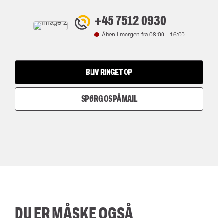
+45 7512 0930
Åben i morgen fra
08:00
-
16:00
BLIV RINGET OP
SPØRG OS PÅ MAIL
DU ER MÅSKE OGSÅ