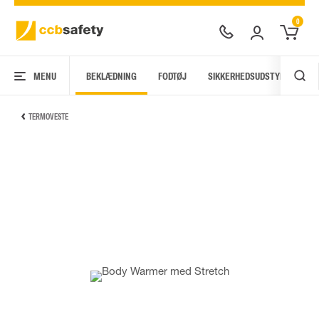
0
MENU
BEKLÆDNING
FODTØJ
SIKKERHEDSUDSTYR
AR
TERMOVESTE