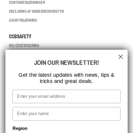
CONTAINERLØSNINGER
UDLEJNING AF SIKKERHEDSUDSTYR
LOGISTIKLØSNING
CCBSAFETY
ISO-CERTIFICERING
GLOBAL RÆKKEVIDDE
JOIN OUR NEWSLETTER!
MISSION, VISION OG VÆRDIER
KONTAKT
Get the latest updates with news, tips &
tricks and great deals.
JOB HOS CCBSAFETY
MEDIA
Email
VI TAGER ANSVAR
First name
NYHEDSBREV TILMELDING
Region