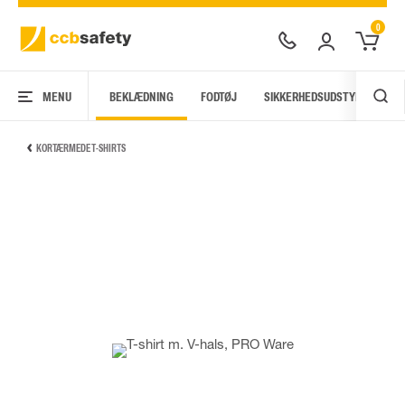
0
MENU
BEKLÆDNING
FODTØJ
SIKKERHEDSUDSTYR
AR
KORTÆRMEDE T-SHIRTS