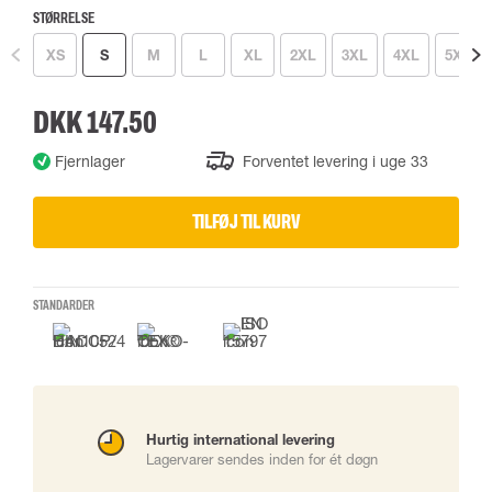
STØRRELSE
XS
S
M
L
XL
2XL
3XL
4XL
5XL
DKK 147.50
Fjernlager
Forventet levering i uge 33
TILFØJ TIL KURV
STANDARDER
Hurtig international levering
Lagervarer sendes inden for ét døgn