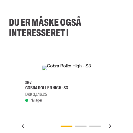
DU ER MÅSKE OGSÅ
INTERESSERET I
35
36
37
38
M/2XL
SIEVI
SKYLO
COBRA ROLLER HIGH - S3
FALD
DKK 3,146.25
DKK 3
På lager
Fje