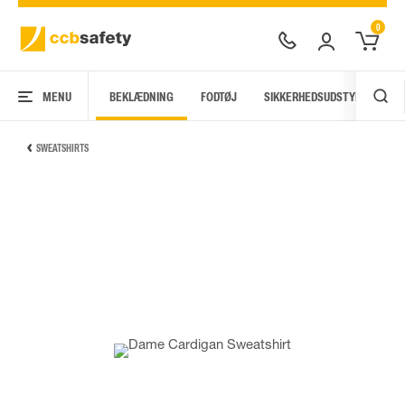
0
MENU
BEKLÆDNING
FODTØJ
SIKKERHEDSUDSTYR
AR
SWEATSHIRTS