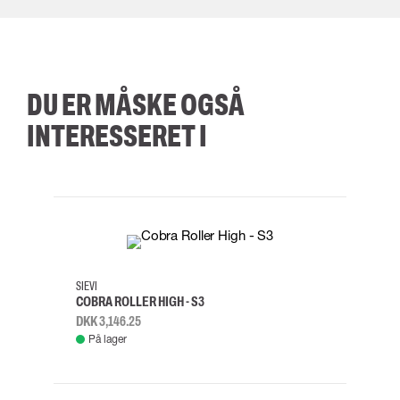
DU ER MÅSKE OGSÅ
INTERESSERET I
35
36
37
38
M/2XL
SIEVI
SKYLO
COBRA ROLLER HIGH - S3
FALD
DKK 3,146.25
DKK 3
På lager
Fje