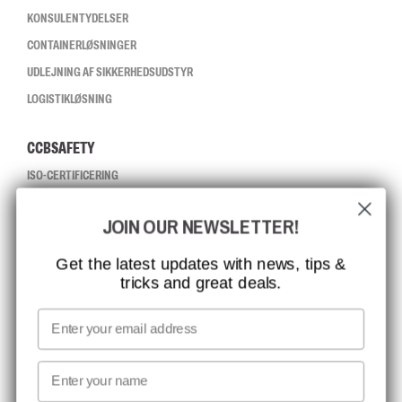
KONSULENTYDELSER
CONTAINERLØSNINGER
UDLEJNING AF SIKKERHEDSUDSTYR
LOGISTIKLØSNING
CCBSAFETY
ISO-CERTIFICERING
GLOBAL RÆKKEVIDDE
JOIN OUR NEWSLETTER!
MISSION, VISION OG VÆRDIER
KONTAKT
Get the latest updates with news, tips &
tricks and great deals.
JOB HOS CCBSAFETY
MEDIA
Email
VI TAGER ANSVAR
First name
NYHEDSBREV TILMELDING