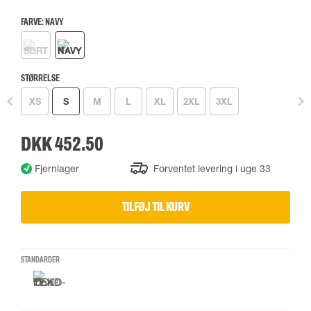
FARVE:
NAVY
STØRRELSE
XS
S
M
L
XL
2XL
3XL
DKK 452.50
Fjernlager
Forventet levering i uge 33
TILFØJ TIL KURV
STANDARDER