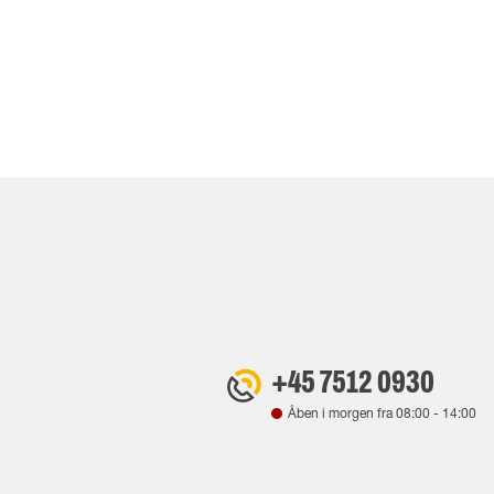
+45 7512 0930
Åben i morgen fra
08:00
-
14:00