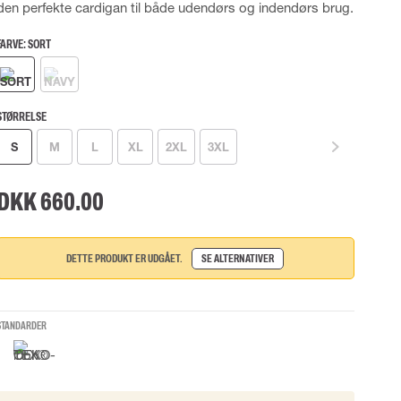
den perfekte cardigan til både udendørs og indendørs brug.
UDSTYR
TASKER
FARVE:
SORT
Løftetasker
er
Diverse tasker
STØRRELSE
S
M
L
XL
2XL
3XL
okke
DKK 660.00
uering
DETTE PRODUKT ER UDGÅET.
SE ALTERNATIVER
STANDARDER