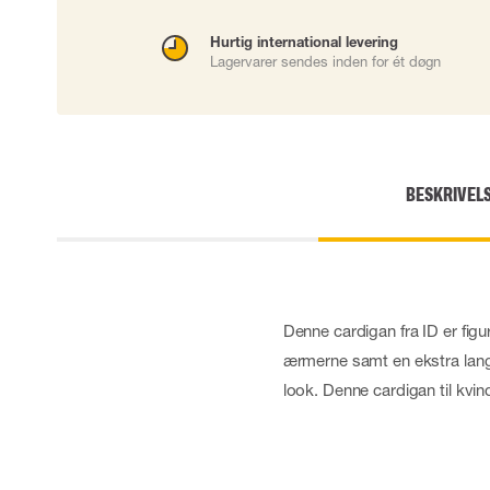
Skærehæmmende handsker
Hurtig international levering
Engangshandsker
Lagervarer sendes inden for ét døgn
Vibrationsdæmpende handsker
Impact handsker
Diverse handsker
Elektrisk isolerende handsker
Arc Flash Handsker
Tilbehør til handsker
BESKRIVEL
Denne cardigan fra ID er fig
ærmerne samt en ekstra lang r
look. Denne cardigan til kvi