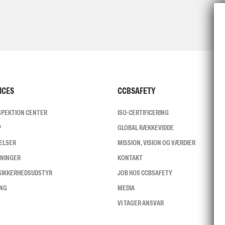
ICES
CCBSAFETY
NSPEKTION CENTER
ISO-CERTIFICERING
P
GLOBAL RÆKKEVIDDE
ELSER
MISSION, VISION OG VÆRDIER
SNINGER
KONTAKT
 SIKKERHEDSUDSTYR
JOB HOS CCBSAFETY
ING
MEDIA
VI TAGER ANSVAR