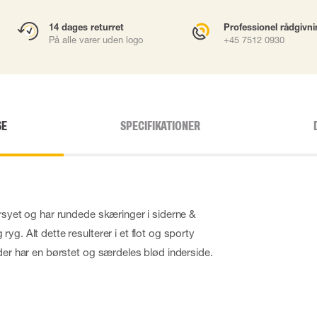
14 dages returret
Professionel rådgivn
På alle varer uden logo
+45 7512 0930
SE
SPECIFIKATIONER
ursyet og har rundede skæringer i siderne &
yg. Alt dette resulterer i et flot og sporty
nder har en børstet og særdeles blød inderside.