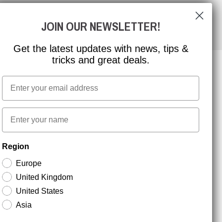
JOIN OUR NEWSLETTER!
Get the latest updates with news, tips &
tricks and great deals.
Email
NYHEDSBREV TILMELDING
First name
Hold dig opdateret med gode tilbud og
Region
produktnyheder. Din e-mail opbevares sikkert og du
kan til enhver tid
Europe
United Kingdom
United States
Asia