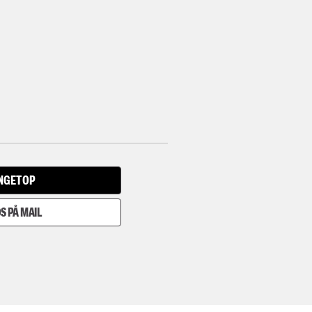
INGET OP
S PÅ MAIL