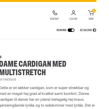
0
KONTAKT
LOG IND
KURV
VIS MOMS
EU / DA / DKK
ER
REGNTØJ
ÅNDEDRÆTSVÆRN
CONTAINERLØSNINGER
agter
Regnjakker
Halv- og hel masker
ID
DAME CARDIGAN MED
ragter
Regnbukser
Filtre
de kedeldragter
Regnkedeldragter
Engangsmasker
MULTISTRETCH
ldragter
r Lygter og Pandelamper
Regnsæt
Motorenheder
High Vis regntøj
Luft- og trykluftsystemer
0819900008
Flammehæmmende regntøj
Nødflugt og redning
Dette er en lækker cardigan, som er super strækbar og
Multinorm regntøj
Tilbehør til åndedrætsværn
med en meget høj grad af kvalitet samt komfort. Denne
cardigan til damer har en yderst behagelig høj krave,
gennemgående lynlås og to sidelommer med lynlås. Det er