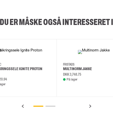
DU ER MÅSKE OGSÅ INTERESSERET 
2XL
3XL
4XL
L
EC
FRISTADS
KRINGSSELE IGNITE PROTON
MULTINORM JAKKE
DKK 3,748.75
20.94
På lager
lager