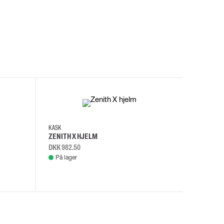
I
KASK
KASK
ZENITH X HJELM
ZENITH X
DKK 982.50
DKK 982.
På lager
På lage