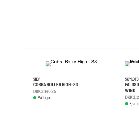
35
36
37
38
M/2XL
SIEVI
SKYLOT
COBRA ROLLER HIGH - S3
FALDSI
WIND
DKK 3,146.25
DKK 3,1
På lager
Fjern