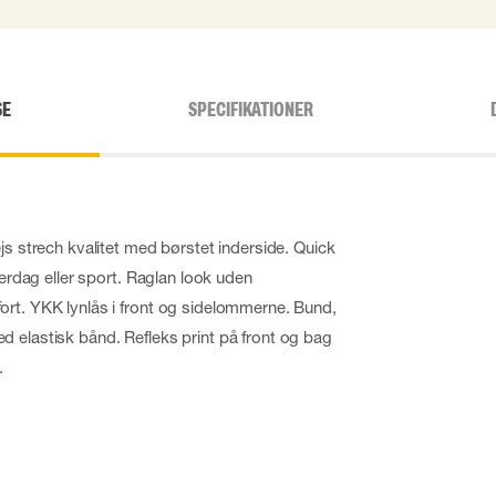
SE
SPECIFIKATIONER
js strech kvalitet med børstet inderside. Quick
hverdag eller sport. Raglan look uden
rt. YKK lynlås i front og sidelommerne. Bund,
 elastisk bånd. Refleks print på front og bag
.