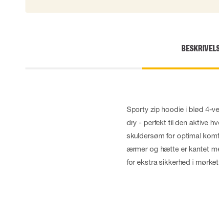
Skærehæmmende handsker
Engangshandsker
Vibrationsdæmpende handsker
Impact handsker
BESKRIVEL
Diverse handsker
Elektrisk isolerende handsker
Arc Flash Handsker
Tilbehør til handsker
Sporty zip hoodie i blød 4-ve
dry - perfekt til den aktive 
skuldersøm for optimal komfo
ærmer og hætte er kantet med
for ekstra sikkerhed i mørket