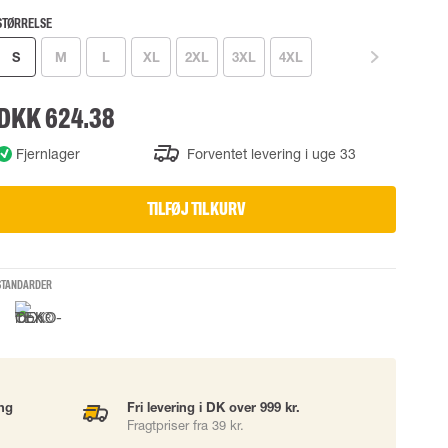
STØRRELSE
UDSTYR
TASKER
S
M
L
XL
2XL
3XL
4XL
Løftetasker
er
Diverse tasker
DKK 624.38
Fjernlager
Forventet levering i uge 33
okke
TILFØJ TIL KURV
uering
STANDARDER
ing
Fri levering i DK over 999 kr.
Fragtpriser fra 39 kr.