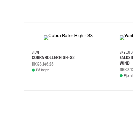
35
36
37
38
M/2XL
SIEVI
SKYLOT
COBRA ROLLER HIGH - S3
FALDSI
WIND
DKK 3,146.25
DKK 3,1
På lager
Fjern