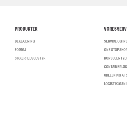
PRODUKTER
VORES SERV
BEKLÆDNING
SERVICE OG I
FODTØJ
ONE STOP SHO
SIKKERHEDSUDSTYR
KONSULENTYD
CONTAINERLØ
UDLEJNING AF
LOGISTIKLØSN