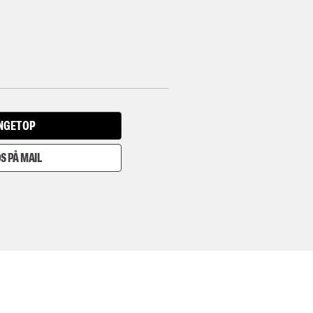
INGET OP
S PÅ MAIL