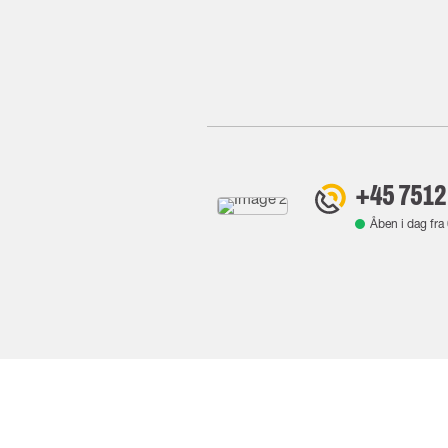
+45 7512
Åben i dag fra