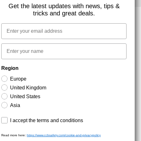
Get the latest updates with news, tips &
tricks and great deals.
Email
NYHEDSBREV TILMELDING
First name
Hold dig opdateret med gode tilbud og
Region
produktnyheder. Din e-mail opbevares sikkert og du
kan til enhver tid
Europe
United Kingdom
United States
Asia
Terms and conditions
I accept the terms and conditions
Read more here:
https://www.ccbsafety.com/cookie-and-privacypolicy