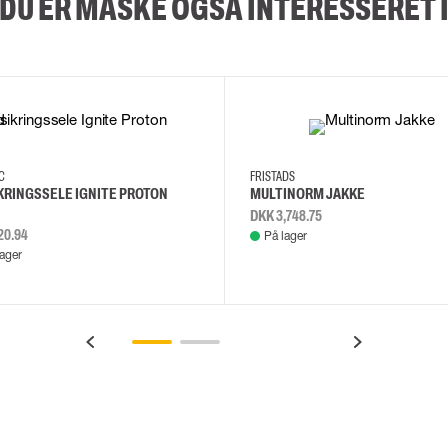
DU ER MÅSKE OGSÅ INTERESSERET 
2XL
3XL
4XL
L
EC
FRISTADS
KRINGSSELE IGNITE PROTON
MULTINORM JAKKE
DKK 3,748.75
20.94
På lager
lager