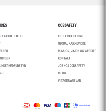
ICES
CCBSAFETY
NSPEKTION CENTER
ISO-CERTIFICERING
P
GLOBAL RÆKKEVIDDE
ELSER
MISSION, VISION OG VÆRDIER
SNINGER
KONTAKT
 SIKKERHEDSUDSTYR
JOB HOS CCBSAFETY
ING
MEDIA
VI TAGER ANSVAR