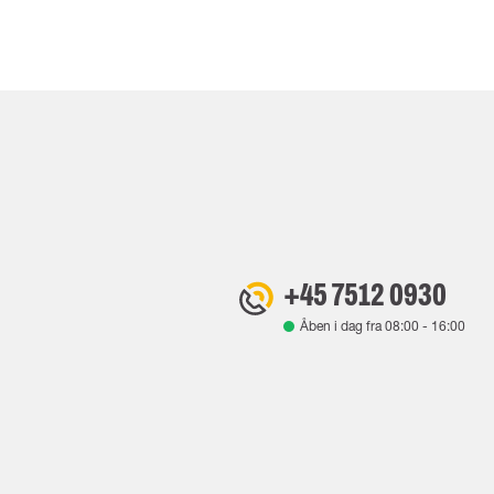
+45 7512 0930
Åben i dag fra
08:00
-
16:00