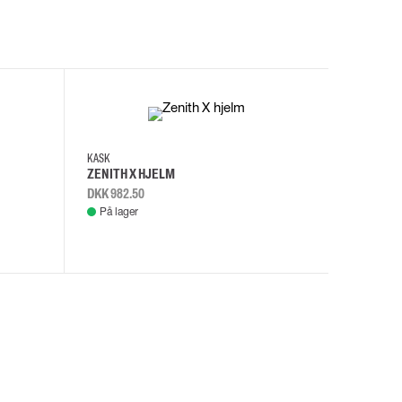
I
KASK
KASK
ZENITH X HJELM
ZENITH X
DKK 982.50
DKK 982.
På lager
På lage