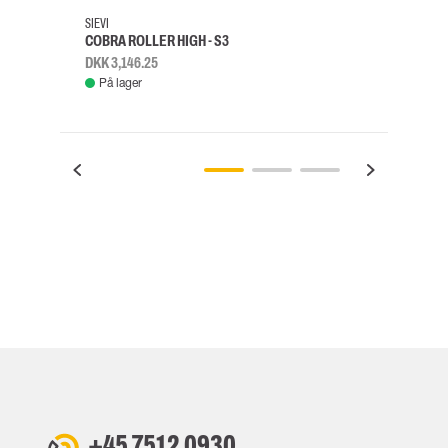
SIEVI
SKYLO
COBRA ROLLER HIGH - S3
FALD
DKK 3,146.25
DKK 3
På lager
Fje
+45 7512 0930