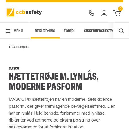
0
MENU
BEKLÆDNING
FODTØJ
SIKKERHEDSUDSTYR
AR
HÆTTETRØJER
MASCOT
HÆTTETRØJE M. LYNLÅS,
MODERNE PASFORM
MASCOT® hættetrøjen har en moderne, tætsiddende
pasform, der giver fremragende bevægelsesfrihed. Den
har en lynlås i fuld længde, forlommer med lynlåse,
ribkanter ved ærmerne og ekstra polstring over
nakkesømmen for at forhindre irritation.