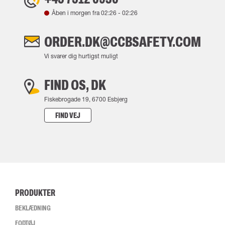
Åben i morgen fra
02:26
-
02:26
ORDER.DK@CCBSAFETY.COM
Vi svarer dig hurtigst muligt
FIND OS, DK
Fiskebrogade 19, 6700 Esbjerg
FIND VEJ
PRODUKTER
BEKLÆDNING
FODTØJ