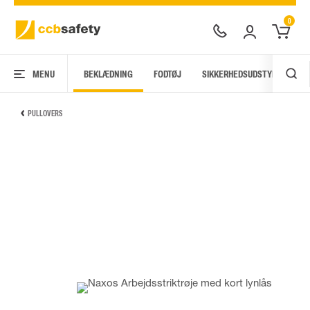
0
MENU
BEKLÆDNING
FODTØJ
SIKKERHEDSUDSTYR
AR
PULLOVERS