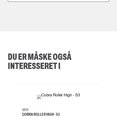
DU ER MÅSKE OGSÅ
INTERESSERET I
35
36
37
38
M/2XL
SIEVI
SKYLO
COBRA ROLLER HIGH - S3
FALD