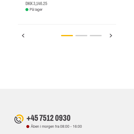
DKK 3,146.25
DKK 3
På lager
Fje
+45 7512 0930
Åben i morgen fra
08:00
-
16:00