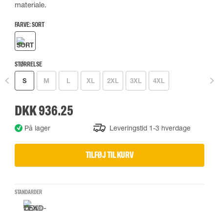
materiale.
FARVE:
SORT
STØRRELSE
S
M
L
XL
2XL
3XL
4XL
DKK 936.25
På lager
Leveringstid 1-3 hverdage
TILFØJ TIL KURV
STANDARDER